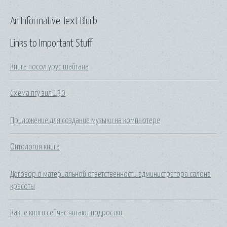
An Informative Text Blurb
Links to Important Stuff
Книга посол урус шайтана
Схема пгу зил 130
Приложение для создание музыки на компьютере
Онтология книга
Договор о материальной ответственности администратора салона
красоты
Какие книги сейчас читают подростки