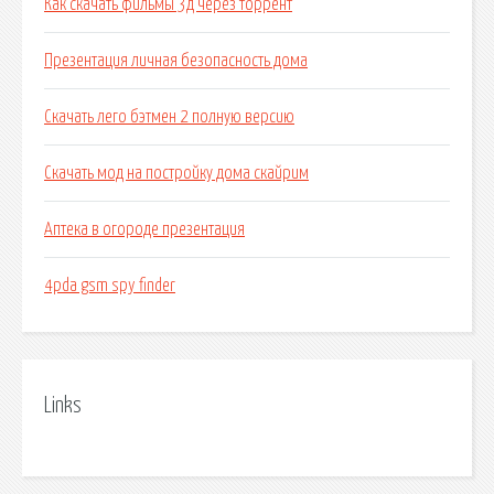
Как скачать фильмы 3д через торрент
Презентация личная безопасность дома
Скачать лего бэтмен 2 полную версию
Скачать мод на постройку дома скайрим
Аптека в огороде презентация
4pda gsm spy finder
Links