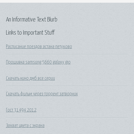
An Informative Text Blurb
Links to Important Stuff
Расписание поездов астана петухово
Прошивка samsung 5660 galaxy gio
Скачать кино дмб все серии
Скачать фильм через торрент затворник
Гост 31494 2012
Захват цвета с экрана