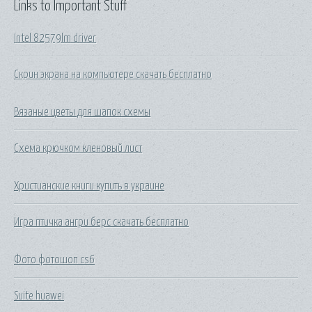
Links to Important Stuff
Intel 82579lm driver
Скрин экрана на компьютере скачать бесплатно
Вязаные цветы для шапок схемы
Схема крючком кленовый лист
Христианские книги купить в украине
Игра птичка ангри берс скачать бесплатно
Фото фотошоп cs6
Suite huawei