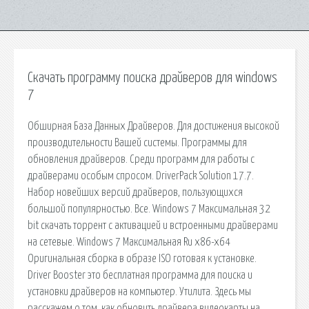
Скачать программу поиска драйверов для windows
7
Обширная База Данных Драйверов. Для достижения высокой
производительности Вашей системы. Программы для
обновления драйверов. Среди программ для работы с
драйверами особым спросом. DriverPack Solution 17.7.
Набор новейших версий драйверов, пользующихся
большой популярностью. Все. Windows 7 Максимальная 32
bit скачать торрент с активацией и встроенными драйверами
на сетевые. Windows 7 Максимальная Ru x86-x64
Оригинальная сборка в образе ISO готовая к установке.
Driver Booster это бесплатная программа для поиска и
установки драйверов на компьютер. Утилита. Здесь мы
расскажем о том, как обновить драйвера видеокарты на