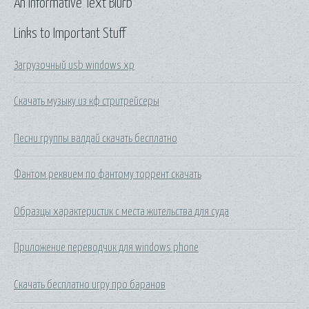
An Informative Text Blurb
Links to Important Stuff
Загрузочный usb windows xp
Скачать музыку из кф стритрейсеры
Песни группы валдай скачать бесплатно
Фантом реквием по фантому торрент скачать
Образцы характеристик с места жительства для суда
Приложение переводчик для windows phone
Скачать бесплатно игру про баранов