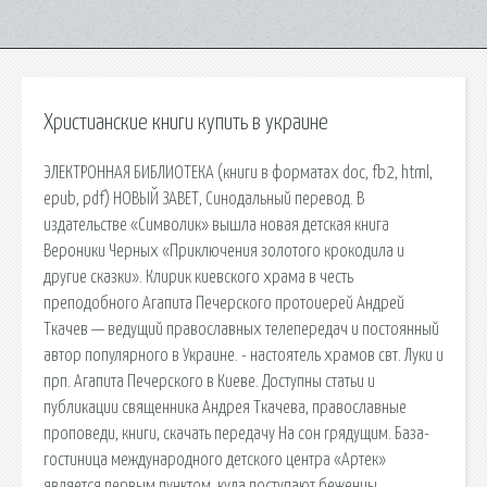
Христианские книги купить в украине
ЭЛЕКТРОННАЯ БИБЛИОТЕКА (книги в форматах doc, fb2, html,
epub, pdf) НОВЫЙ ЗАВЕТ, Синодальный перевод. В
издательстве «Символик» вышла новая детская книга
Вероники Черных «Приключения золотого крокодила и
другие сказки». Клирик киевского храма в честь
преподобного Агапита Печерского протоиерей Андрей
Ткачев — ведущий православных телепередач и постоянный
автор популярного в Украине. - настоятель храмов свт. Луки и
прп. Агапита Печерского в Киеве. Доступны статьи и
публикации священника Андрея Ткачева, православные
проповеди, книги, скачать передачу На сон грядущим. База-
гостиница международного детского центра «Артек»
является первым пунктом, куда поступают беженцы