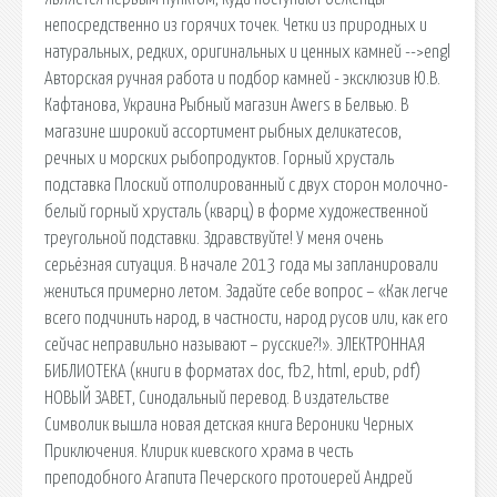
непосредственно из горячих точек. Четки из природных и
натуральных, редких, оригинальных и ценных камней -->engl
Авторская ручная работа и подбор камней - эксклюзив Ю.В.
Кафтанова, Украина Рыбный магазин Awers в Белвью. В
магазине широкий ассортимент рыбных деликатесов,
речных и морских рыбопродуктов. Горный хрусталь
подставка Плоский отполированный с двух сторон молочно-
белый горный хрусталь (кварц) в форме художественной
треугольной подставки. Здравствуйте! У меня очень
серьёзная ситуация. В начале 2013 года мы запланировали
жениться примерно летом. Задайте себе вопрос – «Как легче
всего подчинить народ, в частности, народ русов или, как его
сейчас неправильно называют – русские?!». ЭЛЕКТРОННАЯ
БИБЛИОТЕКА (книги в форматах doc, fb2, html, epub, pdf)
НОВЫЙ ЗАВЕТ, Синодальный перевод. В издательстве
Символик вышла новая детская книга Вероники Черных
Приключения. Клирик киевского храма в честь
преподобного Агапита Печерского протоиерей Андрей