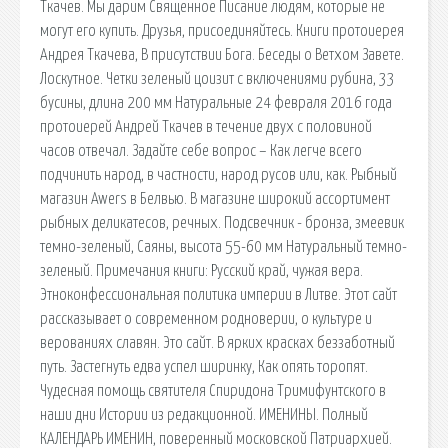
Ткачев. Мы дарим Священное Писание людям, которые не
могут его купить. Друзья, присоединяйтесь. Книги протоиерея
Андрея Ткачева, В присутствии Бога. Беседы о Ветхом Завете.
Лоскутное. Четки зеленый цоизит с включениями рубина, 33
бусины, длина 200 мм Натуральные 24 февраля 2016 года
протоиерей Андрей Ткачев в течение двух с половиной
часов отвечал. Задайте себе вопрос – Как легче всего
подчинить народ, в частности, народ русов или, как. Рыбный
магазин Awers в Белвью. В магазине широкий ассортимент
рыбных деликатесов, речных. Подсвечник - бронза, змеевик
темно-зеленый, Саяны, высота 55-60 мм Натуральный темно-
зеленый. Примечания книги: Русский край, чужая вера.
Этноконфессиональная политика империи в Литве. Этот сайт
рассказывает о современном родноверии, о культуре и
верованиях славян. Это сайт. В ярких красках беззаботный
путь. Застегнуть едва успел ширинку, Как опять торопят.
Чудесная помощь святителя Спиридона Тримифунтского в
наши дни Истории из редакционной. ИМЕНИНЫ. Полный
КАЛЕНДАРЬ ИМЕНИН, поверенный московской Патриархией.