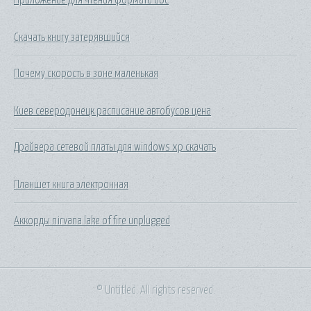
Скачать книгу затерявшийся
Почему скорость в зоне маленькая
Киев северодонецк расписание автобусов цена
Драйвера сетевой платы для windows xp скачать
Планшет книга электронная
Аккорды nirvana lake of fire unplugged
© Untitled. All rights reserved.