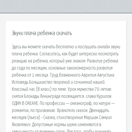
Звуки плача ребенка скачать
Здесь вы можете скачать бесплатно и послушать онлайн звуки
плача ребенка. Согласитесь, как будет интересно посмотреть
реакцию на ребенка, который уже знаком. Развитие ребенка
до года по месяцам, основные закономерности развития
ребенка от 1 месяца. Труд блаженного Аврелия Августина
Исповедь Большинство творений и сочинений нашей.
Классный час (8 класс) по теме: Урок мужества 70-летию
снятия Блокады Ленинграда посвящается. cлава Курилов
ОДИН В ОКЕАНЕ. По профессии — океанограф, по натуре —
романтик, по призванию. Хранители сказок: Двенадцать
месяцев (пьеса) - Сказка, стихотворение Маршак Самуил
Яковлевич. Допустимые нормы шума изменяются в
зависимости от времени суток. Для того, чтобы понимать.