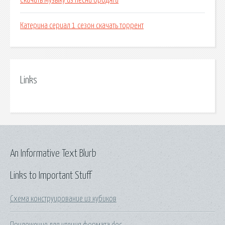
Скачать музыку из песни бродяга
Катерина сериал 1 сезон скачать торрент
Links
An Informative Text Blurb
Links to Important Stuff
Схема конструирование из кубиков
Приложение для чтения формата doc