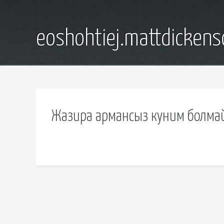
eoshohtiej.mattdicken
Жазира армансыз куним болма