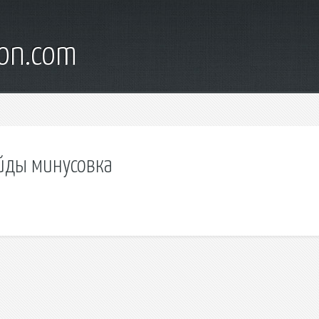
son.com
йды минусовка