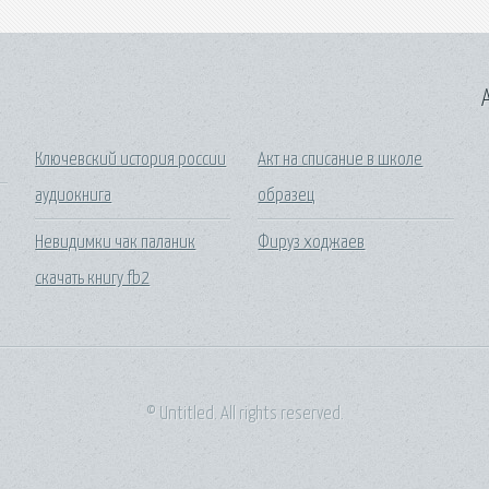
A
Ключевский история россии
Акт на списание в школе
аудиокнига
образец
Невидимки чак паланик
Фируз ходжаев
скачать книгу fb2
© Untitled. All rights reserved.