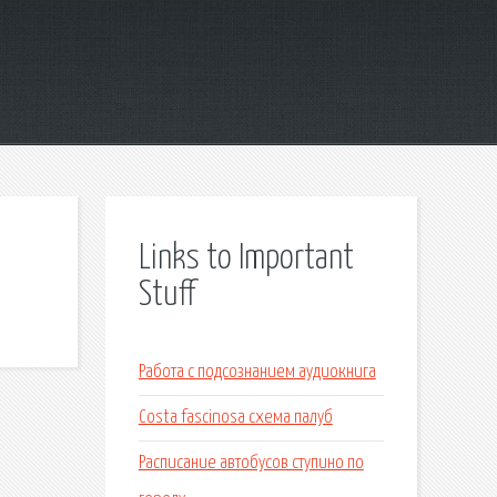
Links to Important
Stuff
Работа с подсознанием аудиокнига
Costa fascinosa схема палуб
Расписание автобусов ступино по