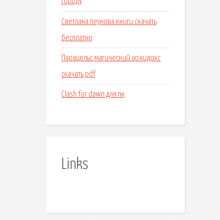
городу
Светлана пеунова книги скачать
бесплатно
Парацельс магический архидокс
скачать pdf
Clash for dawn для пк
Links