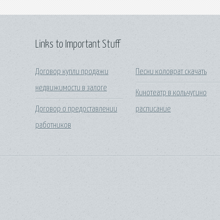
Links to Important Stuff
Договор купли продажи
Песни коловрат скачать
недвижимости в залоге
Кинотеатр в кольчугино
Договор о предоставлении
расписание
работников