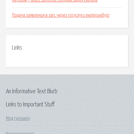
Мерзляк 7 класс алгебра сборник задач скачать
Подача заявления в загс через госуслуги екатеринбург
Links
An Informative Text Blurb
Links to Important Stuff
Мод гулливер
Курица торрент