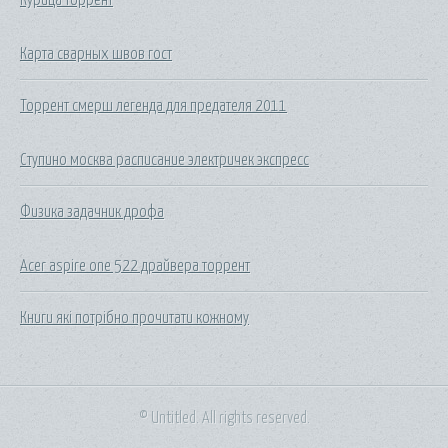
Карта сварных швов гост
Торрент смерш легенда для предателя 2011
Ступино москва расписание электричек экспресс
Физика задачник дрофа
Acer aspire one 522 драйвера торрент
Книги які потрібно прочитати кожному
© Untitled. All rights reserved.