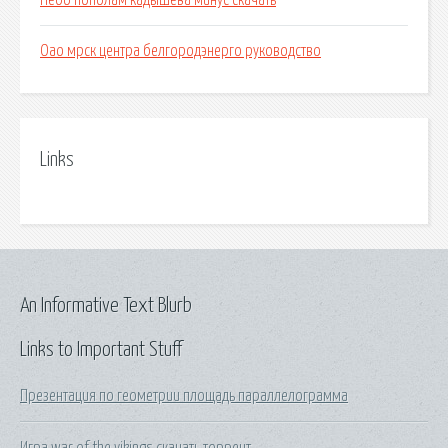
Небо пополам кадышева минус скачать
Оао мрск центра белгородэнерго руководство
Links
An Informative Text Blurb
Links to Important Stuff
Презентация по геометрии площадь параллелограмма
Игра war of the vikings скачать торрент