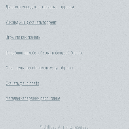
Дьявол в мисс джонс скачать с торрента
Уик энд 2013 скачать торрент
Игры гта как скачать
Решебник английский язык в фокусе 10 класс
Обязательство об оплате услуг образец
Скачать файл hosts
Магадан кепервеем расписание
© Untitled. All rights reserved.