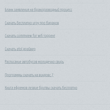
Бланк заявления на бракоразводный процесс
Скачать бесплатно игру про баранов
Скачать commview for wifi торрент
Скачать atol драйвер
Расписание автобусов молодечно свирь
Программы скачать на виндовс 7
Книга ефремов лезвие бритвы скачать бесплатно