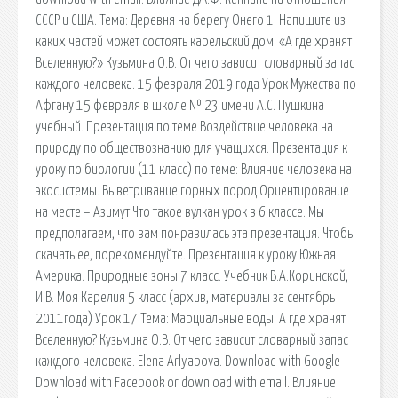
СССР и США. Тема: Деревня на берегу Онего 1. Напишите из
каких частей может состоять карельский дом. «А где хранят
Вселенную?» Кузьмина О.В. От чего зависит словарный запас
каждого человека. 15 февраля 2019 года Урок Мужества по
Афгану 15 февраля в школе № 23 имени А.С. Пушкина
учебный. Презентация по теме Воздействие человека на
природу по обществознанию для учащихся. Презентация к
уроку по биологии (11 класс) по теме: Влияние человека на
экосистемы. Выветривание горных пород Ориентирование
на месте – Азимут Что такое вулкан урок в 6 классе. Мы
предполагаем, что вам понравилась эта презентация. Чтобы
скачать ее, порекомендуйте. Презентация к уроку Южная
Америка. Природные зоны 7 класс. Учебник В.А.Коринской,
И.В. Моя Карелия 5 класс (архив, материалы за сентябрь
2011года) Урок 17 Тема: Марциальные воды. А где хранят
Вселенную? Кузьмина О.В. От чего зависит словарный запас
каждого человека. Elena Arlyapova. Download with Google
Download with Facebook or download with email. Влияние