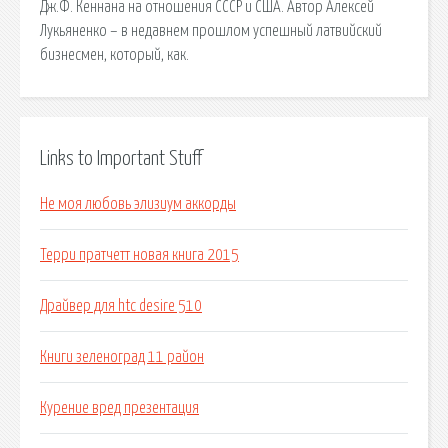
Дж.Ф. Кеннана на отношения СССР и США. Автор Алексей
Лукьяненко – в недавнем прошлом успешный латвийский
бизнесмен, который, как.
Links to Important Stuff
Не моя любовь элизиум аккорды
Терри пратчетт новая книга 2015
Драйвер для htc desire 510
Книги зеленоград 11 район
Курение вред презентация