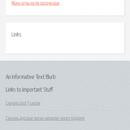
Мини игры на пк логические
Links
An Informative Text Blurb
Links to Important Stuff
Скачать lost 5 сезон
Скачать русские песни караоке через торрент