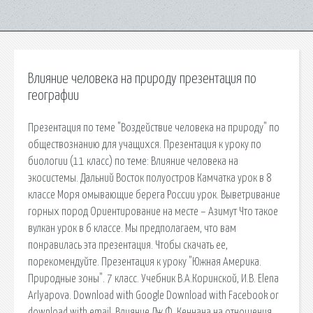
Влияние человека на природу презентация по
географии
Презентация по теме "Воздействие человека на природу" по
обществознанию для учащихся. Презентация к уроку по
биологии (11 класс) по теме: Влияние человека на
экосистемы. Дальний Восток полуостров Камчатка урок в 8
классе Моря омывающие берега России урок. Выветривание
горных пород Ориентирование на месте – Азимут Что такое
вулкан урок в 6 классе. Мы предполагаем, что вам
понравилась эта презентация. Чтобы скачать ее,
порекомендуйте. Презентация к уроку "Южная Америка.
Природные зоны". 7 класс. Учебник В.А.Коринской, И.В. Elena
Arlyapova. Download with Google Download with Facebook or
download with email. Влияние Дж.Ф. Кеннана на отношения