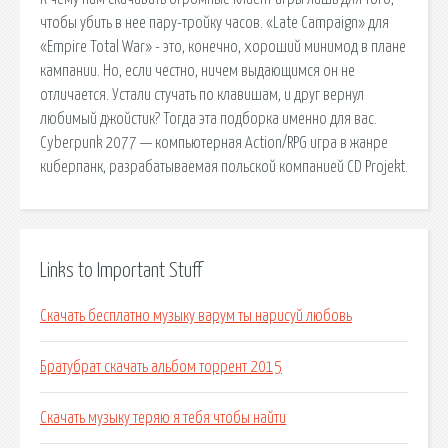
чтобы убить в нее пару-тройку часов. «Late Campaign» для
«Empire Total War» - это, конечно, хороший минимод в плане
кампании. Но, если честно, ничем выдающимся он не
отличается. Устали стучать по клавишам, и друг вернул
любимый джойстик? Тогда эта подборка именно для вас.
Cyberpunk 2077 — компьютерная Action/RPG игра в жанре
киберпанк, разрабатываемая польской компанией CD Projekt.
Links to Important Stuff
Скачать бесплатно музыку варум ты нарисуй любовь
Братубрат скачать альбом торрент 2015
Скачать музыку теряю я тебя чтобы найти