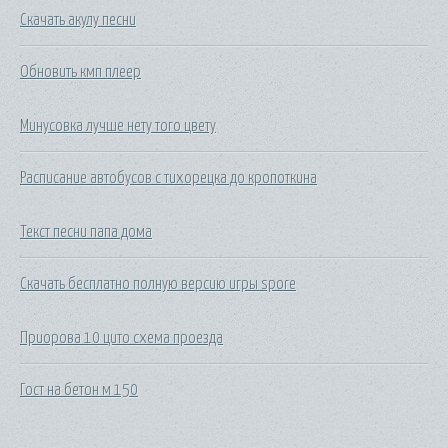
Скачать акулу песни
Обновить кмп плеер
Минусовка лучше нету того цвету
Расписание автобусов с тихорецка до кропоткина
Текст песни папа дома
Скачать бесплатно полную версию игры spore
Приорова 10 цито схема проезда
Гост на бетон м 150