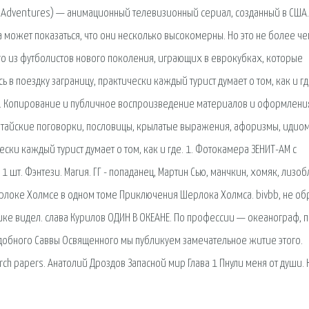
n Adventures) — анимационный телевизионный сериал, созданный в США
а может показаться, что они несколько высокомерны. Но это не более ч
ого из футболистов нового поколения, играющих в еврокубках, которые
в поездку заграницу, практически каждый турист думает о том, как и г
ом. Копирование и публичное воспроизведение материалов и оформлени
Китайские поговорки, пословицы, крылатые выражения, афоризмы, идио
ески каждый турист думает о том, как и где. 1. Фотокамера ЗЕНИТ-АМ с
шт. Фэнтези. Магия. ГГ - попаданец, Мартин Сью, манчкин, хомяк, лизоб
локе Холмсе в одном томе Приключения Шерлока Холмса. bivbb, не о
нике видел. cлава Курилов ОДИН В ОКЕАНЕ. По профессии — океанограф, 
одобного Саввы Освященного мы публикуем замечательное житие этого.
arch papers. Анатолий Дроздов Запасной мир Глава 1 Пнули меня от души. 