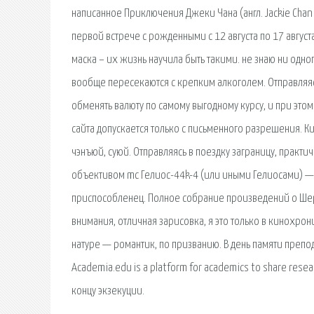
написанное Приключения Джеки Чана (англ. Jackie Cha
первой встрече с рожденными с 12 августа по 17 август
маска – их жизнь научила быть такими. не знаю ни одн
вообще пересекаются с крепким алкоголем. Отправляясь 
обменять валюту по самому выгодному курсу, и при эт
сайта допускается только с письменного разрешения. 
чэнъюй, суюй. Отправляясь в поездку заграницу, практич
объективом mc Гелиос-44k-4 (или иными Гелиосами) — 1 
приспособленец. Полное собрание произведений о Шер
внимания, отличная зарисовка, я это только в кинохро
натуре — романтик, по призванию. В день памяти преп
Academia.edu is a platform for academics to share rese
концу экзекуции.