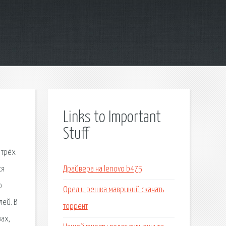
Links to Important
Stuff
 трёх
ся
Драйвера на lenovo b475
о
Орел и решка маврикий скачать
лей. В
торрент
ах,