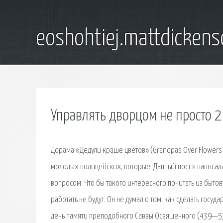
eoshohtiej.mattdicken
Управлять дворцом не просто 2
Дорама «Дедули краше цветов» (Grandpas Over Flow
молодых полицейских, которые. Данный пост я написала
вопросом: Что бы такого интересного почитать из быто
работать не будут. Он не думал о том, как сделать гос
день памяти преподобного Саввы Освященного (439—532