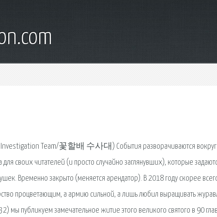
son.com
ers Investigation Team/꽃할배 수사대) События разворачиваются вокруг
 для своих читателей (и просто случайно заглянувших), которые задают
вушек. Временно закрыто (меняется арендатор). В 2018 году скорее всег
ударство процветающим, а армию сильной, а лишь любил выращивать журав
) мы публикуем замечательное житие этого великого святого в 90 глав