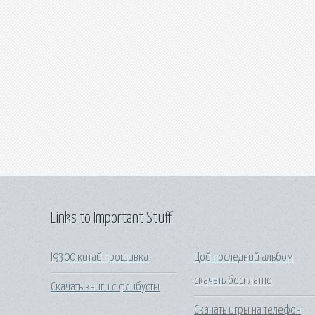
Links to Important Stuff
I9300 китай прошивка
Цой последний альбом
скачать бесплатно
Скачать книги с флибусты
Скачать игры на телефон