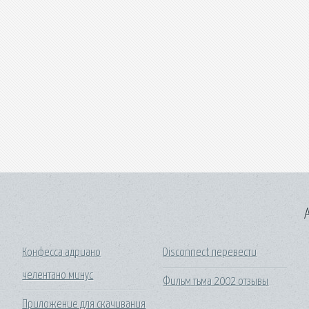
A
Конфесса адриано
Disconnect перевести
челентано минус
Фильм тьма 2002 отзывы
Приложение для скачивания