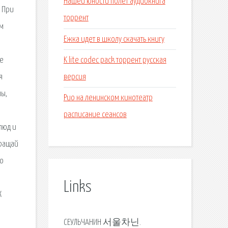
Нашей юности полет аудиокнига
. При
торрент
ем
Ежка идет в школу скачать книгу
K lite codec pack торрент русская
де
версия
я
мы,
Рио на ленинском кинотеатр
расписание сеансов
люд и
бращай
по
Links
К
СЕУЛЬЧАНИН 서울차닌.