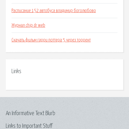
Расписание 152 автобуса владимир боголюбово
Журнал chip dr web
Скачать фильм гарри поттера 5 через торрент
Links
An Informative Text Blurb
Links to Important Stuff