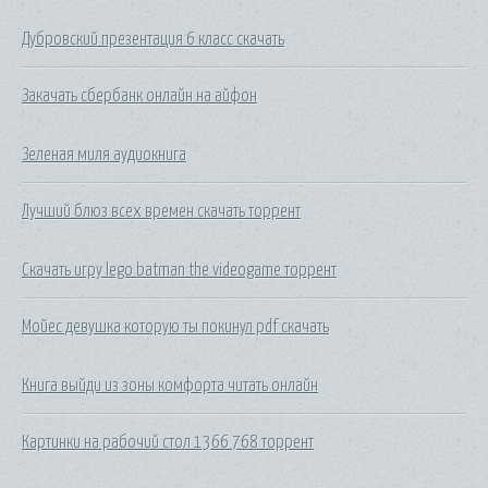
Дубровский презентация 6 класс скачать
Закачать сбербанк онлайн на айфон
Зеленая миля аудиокнига
Лучший блюз всех времен скачать торрент
Скачать игру lego batman the videogame торрент
Мойес девушка которую ты покинул pdf скачать
Книга выйди из зоны комфорта читать онлайн
Картинки на рабочий стол 1366 768 торрент