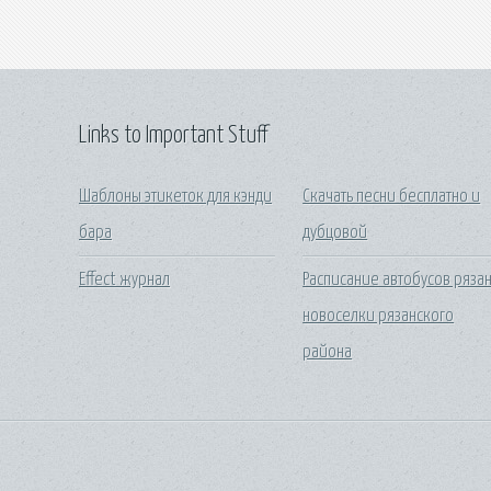
Links to Important Stuff
Шаблоны этикеток для кэнди
Скачать песни бесплатно и
бара
дубцовой
Effect журнал
Расписание автобусов ряза
новоселки рязанского
района