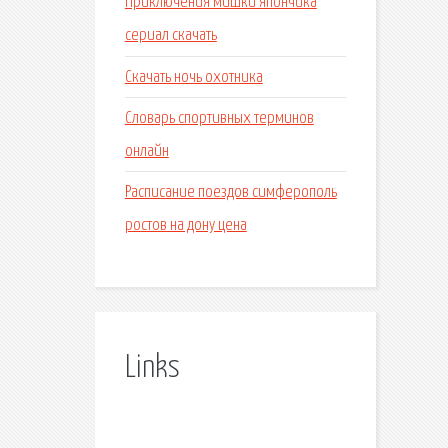
Приключения мишки япончика
сериал скачать
Скачать ночь охотника
Словарь спортивных терминов
онлайн
Расписание поездов симферополь
ростов на дону цена
Links