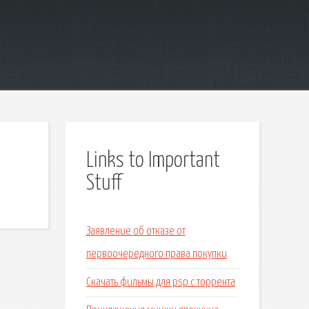
Links to Important
Stuff
Заявление об отказе от
первоочередного права покупки
Скачать фильмы для psp с торрента