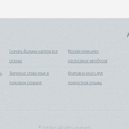
A
Скачать фильмы карпов все
Москва енакиево
сезоны
расписание автобусов
нь
Значение слова язык в
Крапивин книги для
толковом словаре
подростков отзывы
© Untitled. All rights reserved.