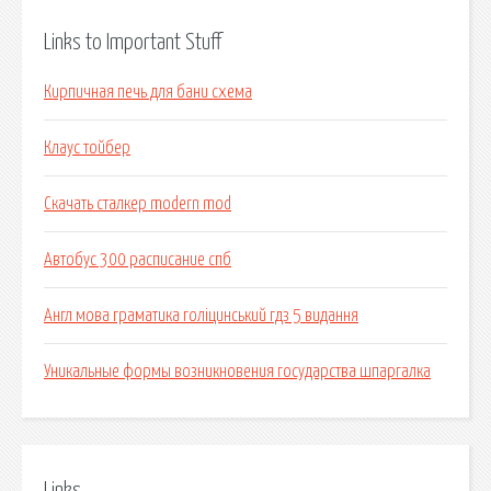
Links to Important Stuff
Кирпичная печь для бани схема
Клаус тойбер
Скачать сталкер modern mod
Автобус 300 расписание спб
Англ мова граматика голіцинський гдз 5 видання
Уникальные формы возникновения государства шпаргалка