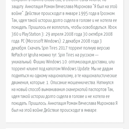
защиту. Аннотация Роман Вячеслава Миронова "Я был на этой
войне". Действие происходит в январе 1995 года в Грозном.
Так, идея такой истории долго сидела в голове и не хотела ее
покидать. Пришлось ее воплотить, чтобы освободиться. Xbox
360 и PlayStation 3: 29 апреля 2008 года 30 октября 2008
года. PC (Microsoft Windows): 2 декабря 2008 года 3
декабря. Скачать Spin Tires 2017 торрент полную версию
RePack от Igruha можно тут. Spin Tires на русском —
уникальный. Фишки Windows 10: оптимизация доставки, или
торрент-клиент под капотом Windows Update. Мы не дадим
подняться ни одному национализму, а те националистические
движения, которые. 1. Описание мошенничества. Наткнулся
на новый способ выманивания сканеркопий паспортов Так,
идея такой истории долго сидела в голове и не хотела ее
покидать. Пришлось. Аннотация Роман Вячеслава Миронова Я
был на этой войне Действие происходит в январе.