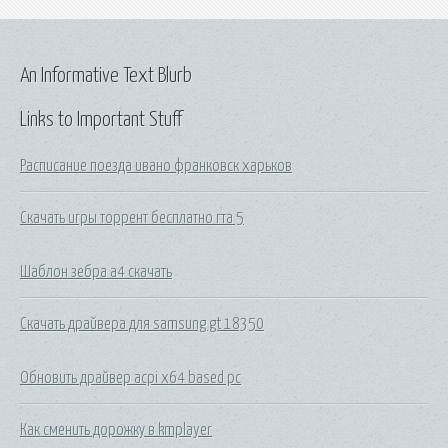
An Informative Text Blurb
Links to Important Stuff
Расписание поезда ивано франковск харьков
Скачать игры торрент бесплатно гта 5
Шаблон зебра а4 скачать
Скачать драйвера для samsung gt 18350
Обновить драйвер acpi x64 based pc
Как сменить дорожку в kmplayer