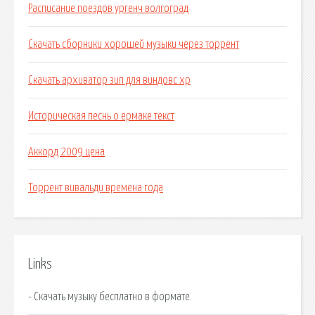
Расписание поездов ургенч волгоград
Скачать сборники хорошей музыки через торрент
Скачать архиватор зип для виндовс хр
Историческая песнь о ермаке текст
Аккорд 2009 цена
Торрент вивальди времена года
Links
- Скачать музыку бесплатно в формате.