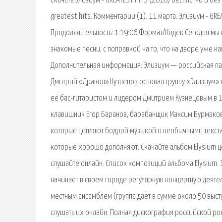
Скачать Элизиум - GREATEST HITS (2010) бесплатно и бе
greatest hits. Комментарии (1). 11 марта. Элизиум - GRE
Продолжительность: 1:19:06 Формат/Кодек Сегодня мы
знакомые песни, с поправкой на то, что на дворе уже ка
Дополнительная информация: Элизиум — российская пан
Дмитрий «Дракол» Кузнецов основал группу «Элизиум» 
её бас-гитаристом и лидером Дмитрием Кузнецовым в 19
клавишник Егор Баранов, барабанщик Максим Бурмаков 
которые цепляют бодрой музыкой и необычными текста
которые хорошо дополняют. Скачайте альбом Elysium це
слушайте онлайн. Список композиций альбома Elysium. 
начинает в своем городе регулярную концертную деяте
местным ансамблем (группа даёт в сумме около 50 выст
слушать их онлайн. Полная дискография российской ро