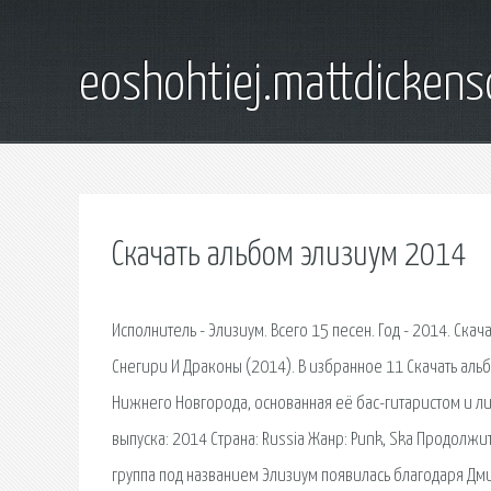
eoshohtiej.mattdicken
Скачать альбом элизиум 2014
Исполнитель - Элизиум. Всего 15 песен. Год - 2014. Ск
Снегири И Драконы (2014). В избранное 11 Скачать альб
Нижнего Новгорода, основанная её бас-гитаристом и л
выпуска: 2014 Страна: Russia Жанр: Punk, Ska Продолжи
группа под названием Элизиум появилась благодаря Дми