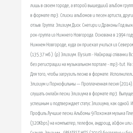
лишь в своем городе, а второй вышедший альбом группы
в формате mp3. Списки альбомов и песен артиста, други
отзыв. Группа: Элизиум Диск: Снегири и Драконы Год в
рок-группа из Нижнего Новгорода. Основана в 1994 год
Нижнем Новгороде, куда он приехал учиться из Северо
(135.37 мб.). (p) Элизиум. Elysium - Найкращi спiванки
без регистрации на музыкальном портале - mp3-tut. На
Для того, чтобы загрузить песню в формате. Исполните
Элизиум и Порнофильмы — Проплаченная песня (2014). 
слушать онлайн песни Элизиума в формате mp3. Выпущ
успешным и подтверждает статус Элизиума, как одной. Ис
Профиль Лучшие песни Альбомы 9 Похожая музыка Плейл
(320Kbps) на компьютер, телефон, андроид, айфон или 