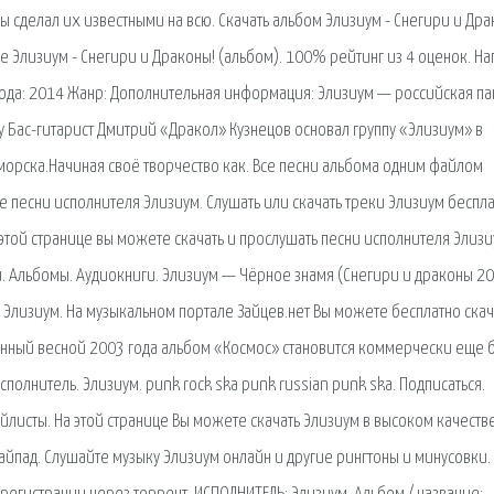
 сделал их известными на всю. Скачать альбом Элизиум - Снегири и Дра
е Элизиум - Снегири и Драконы! (альбом). 100% рейтинг из 4 оценок. На
ыхода: 2014 Жанр: Дополнительная информация: Элизиум — российская па
у Бас-гитарист Дмитрий «Дракол» Кузнецов основал группу «Элизиум» в
морска.Начиная своё творчество как. Все песни альбома одним файлом
 Все песни исполнителя Элизиум. Слушать или скачать треки Элизиум беспл
 этой странице вы можете скачать и прослушать песни исполнителя Элизи
ли. Альбомы. Аудиокниги. Элизиум — Чёрное знамя (Снегири и драконы 20
Элизиум. На музыкальном портале Зайцев.нет Вы можете бесплатно скач
енный весной 2003 года альбом «Космос» становится коммерчески еще 
полнитель. Элизиум. punk rock ska punk russian punk ska. Подписаться.
исты. На этой странице Вы можете скачать Элизиум в высоком качеств
айпад. Слушайте музыку Элизиум онлайн и другие рингтоны и минусовки.