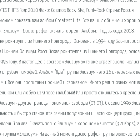
з регистрации через торрент. ИСПОЛНИТЕЛЬ: Элизиум. Альбом / название:
ATEST HITS Год: 2010 Жанр: Cosmos Rock, Ska, Punk-Rock Страна: Россия
 можем показать вам альбом Greatest Hits. Все ваши любимые и хорошо
к. Элизиум - Дискография скачать торрент. Альбом: - Год выхода: 2018.
к рок-группа из Нижнего Новгорода. Основана в 1994 году Бас-гитарист
в Нижнем. Элизиум: Российская рок-группа из Нижнего Новгорода, осно
95 году. В настоящее в составе «Элизиума» также играет виолончелист
и трубач Тимофей. Альбом "Яды" группы Элизиум - это 16 интересных пе
ми. Все они пропитаны иронией и сарказмом. Много религиозных мотив
ликом или любую из 9 песен альбома! Или просто откиньтесь в кресле и
Элизиум - Другие границы понимания свободы (03:03). С осени 1996 Эли
льность и быстро становится самым популярным и часто концертирующим
уплений за два. Скачать песню Элизиум в хорошем качестве (320Kbps), а
к-группы «Элизиум». На данный момент дискография группы включает в 