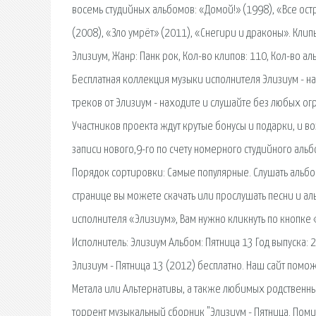
восемь студийных альбомов: «Домой!» (1998), «Все ост
(2008), «Зло умрёт» (2011), «Снегири и драконы». Кли
Элизиум, Жанр: Панк рок, Кол-во клипов: 110, Кол-во ал
Бесплатная коллекция музыки исполнителя Элизиум - на
треков от Элизиум - находите и слушайте без любых ог
Участников проекта ждут крутые бонусы и подарки, и в
записи нового,9-го по счету номерного студийного ал
Порядок сортировки: Самые популярные. Слушать альбом
странице вы можете скачать или прослушать песни и ал
исполнителя «Элизиум», Вам нужно кликнуть по кнопке 
Исполнитель: Элизиум Альбом: Пятница 13 Год выпуска: 
Элизиум - Пятница 13 (2012) бесплатно. Наш сайт помож
Металa или Альтернативы, а также любимых родственных
торрент музыкальный сборник "Элизиум - Пятница. Помим