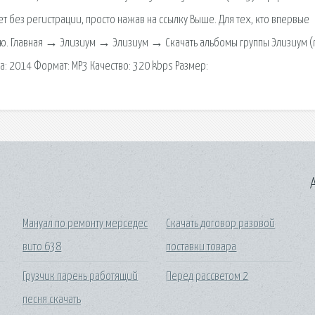
т без регистрации, просто нажав на ссылку Выше. Для тех, кто впервые
ткую. Главная → Элизиум → Элизиум → Скачать альбомы группы Элизиум (
а: 2014 Формат: MP3 Качество: 320 kbps Размер:
A
Мануал по ремонту мерседес
Скачать договор разовой
вито 638
поставки товара
Грузчик парень работящий
Перед рассветом 2
песня скачать