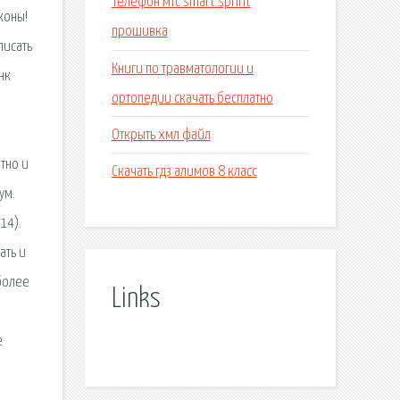
Телефон мтс smart sprint
коны!
прошивка
писать
Книги по травматологии и
нк
ортопедии скачать бесплатно
Открыть хмл файл
атно и
Скачать гдз алимов 8 класс
ум.
14).
ать и
более
Links
е