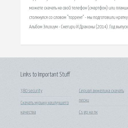
можете скачать на свой телефон (смартфон) или планше
столкнулся со словом "торрент" - мы подготовили кра
Альбом Элизиум - Снегири И Драконы (2014). Год выпуск
Links to Important Stuff
380 security
Сериал анжелика скачать
песни
Скачать музыку наилучшего
качества
Cs go на пк