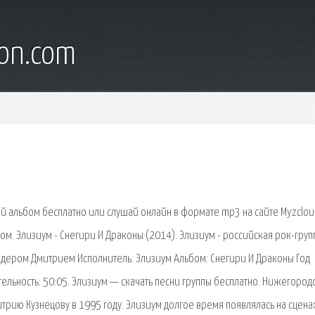
son.com
ачай альбом бесплатно или слушай онлайн в формате mp3 на сайте Myzclou
ом. Элизиум - Снегири И Драконы (2014). Элизиум - российская рок-груп
идером Дмитрием Исполнитель: Элизиум Альбом: Снегири И Драконы Год
тельность: 50:05. Элизиум — скачать песни группы бесплатно. Нижегород
трию Кузнецову в 1995 году. Элизиум долгое время появлялась на сцена