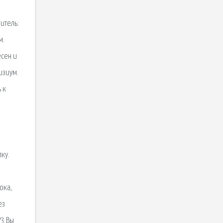
итель:
м.
есен и
изиум.
 к
ку.
ока,
ез
P3 Вы