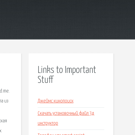
Links to Important
Stuff
d.me.
па из
Джеймс кинопоиск
Скачать установочный файл 3д
ская
инструктор
х