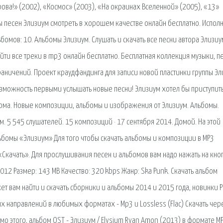
рова!» (2002), «Космос» (2003), «На окраинах Вселенной» (2005), «13»
пы песен Элизиум смотреть в хорошем качестве онлайн бесплатно. Исполн
ьбомов: 10. Альбомы Элизиум. Слушать и скачать все песни автора Элизиу
йти все треки в mp3 онлайн бесплатно. Бесплатная коллекция музыки, п
раничений. Проект краудфандинга для записи новой пластинки группы Эл
озможность первыми услышать новые песни! Элизиум хотел бы приступить
ьбома. Новые композиции, альбомы и изображения от Элизиум. Альбомы.
. 5 545 слушателей. 15 композиций · 17 сентября 2014. Домой. На этой
ьбомы «Элизиум» Для того чтобы скачать альбомы и композиции в MP3
«Скачать». Для прослушивания песен и альбомов вам надо нажать на кноп
2012 Размер: 143 MB Качество: 320 kbps Жанр: Ska Punk. Скачать альбом
ет вам найти и скачать сборники и альбомы 2014 и 2015 года, новинки Р
 направлений в любимых форматах - Mp3 и Lossless (Flac) Скачать чер
о этого, альбом OST - Элизиум / Elysium Ryan Amon (2013) в формате M