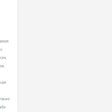
ванная
 и
сен,
ов,
зиум
 также
себя