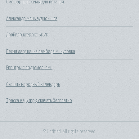
Смешарики схемы для вязания
Александр мень аудиокнига
Драйвер ксерокс 5020
Песня лягушачья ламбада минусовка
Рпг игры с подземельями
Скачать народный календарь
Трасса е 95 mp3 скачать бесплатно
© Untitled. All rights reserved.