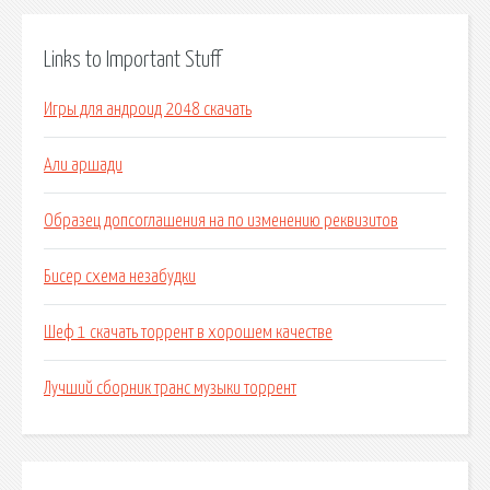
Links to Important Stuff
Игры для андроид 2048 скачать
Али аршади
Образец допсоглашения на по изменению реквизитов
Бисер схема незабудки
Шеф 1 скачать торрент в хорошем качестве
Лучший сборник транс музыки торрент