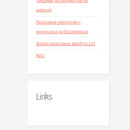
Смешные фоторедакторы на
андроид
Расписание электричек с
мичуринска до богоявленска
Липецк расписание автобуса 102
Mcbc
Links