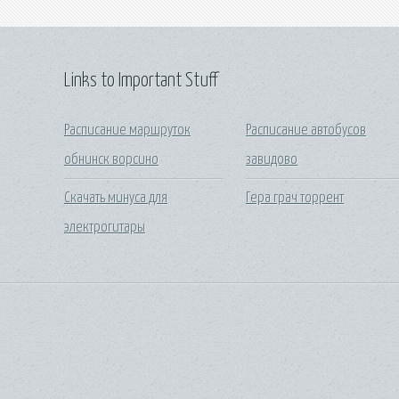
Links to Important Stuff
Расписание маршруток
Расписание автобусов
обнинск ворсино
завидово
Скачать минуса для
Гера грач торрент
электрогитары