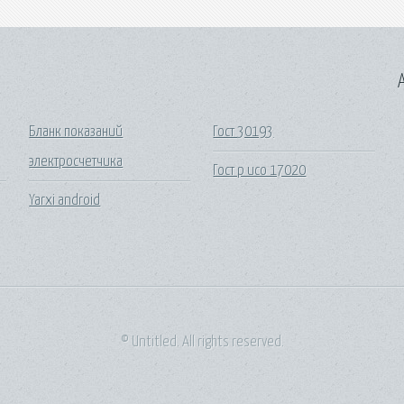
A
Бланк показаний
Гост 30193
электросчетчика
Гост р исо 17020
Yarxi android
© Untitled. All rights reserved.