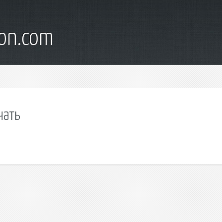
son.com
чать