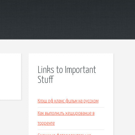
Links to Important
Stuff
Клэш оф кланс фильм на русском
Как выполнить хеширование в
торренте