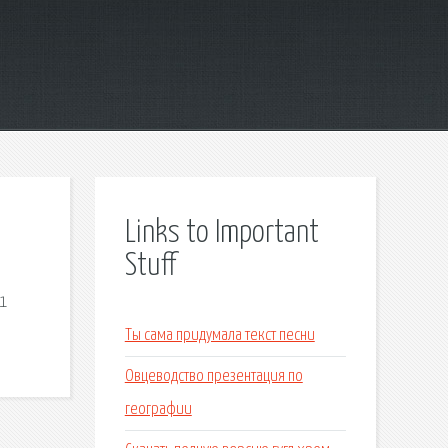
Links to Important
Stuff
81
Ты сама придумала текст песни
Овцеводство презентация по
географии