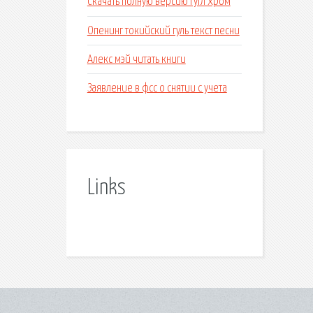
Скачать полную версию гугл хром
Опенинг токийский гуль текст песни
Алекс мэй читать книги
Заявление в фсс о снятии с учета
Links