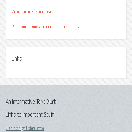
Игровые шаблоны psd
Рингтоны приколы на телефон скачать
Links
An Informative Text Blurb
Links to Important Stuff
Usb r c flight simulator