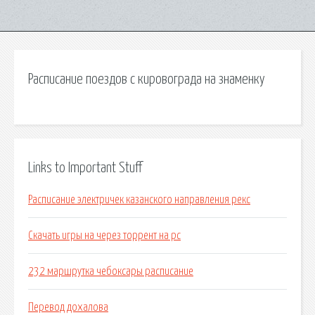
Расписание поездов с кировограда на знаменку
Links to Important Stuff
Расписание электричек казанского направления рекс
Скачать игры на через торрент на pc
232 маршрутка чебоксары расписание
Перевод дохалова