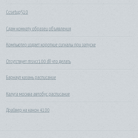
Ccsetup510
Сдам комнату образец объявления
Компьютер издает короткие сигналы при запуске
Отсутствует msvcr100 dll что делать
Барнаул казань расписание
Калуга москва автобус расписание
Драйвер на канон 4100