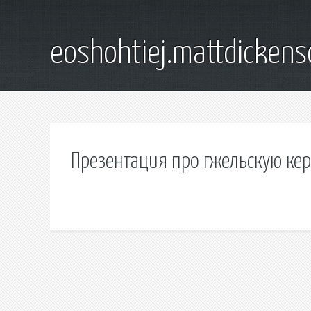
eoshohtiej.mattdicken
Презентация про гжельскую ке