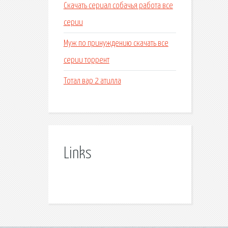
Скачать сериал собачья работа все
серии
Муж по принуждению скачать все
серии торрент
Тотал вар 2 атилла
Links