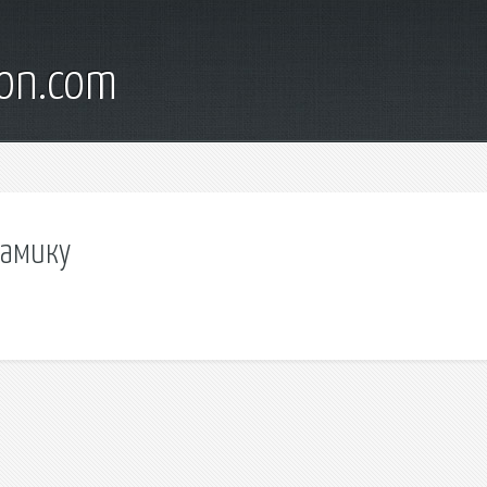
son.com
рамику