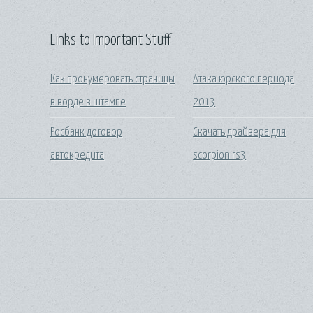
Links to Important Stuff
Как пронумеровать страницы
Атака юрского периода
в ворде в штампе
2013
Росбанк договор
Скачать драйвера для
автокредита
scorpion rs3