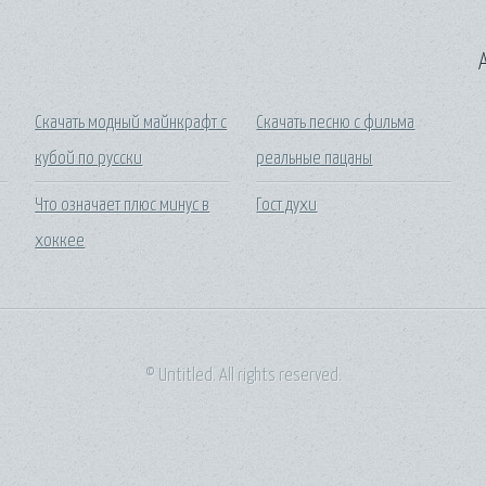
A
Скачать модный майнкрафт с
Скачать песню с фильма
кубой по русски
реальные пацаны
Что означает плюс минус в
Гост духи
хоккее
© Untitled. All rights reserved.