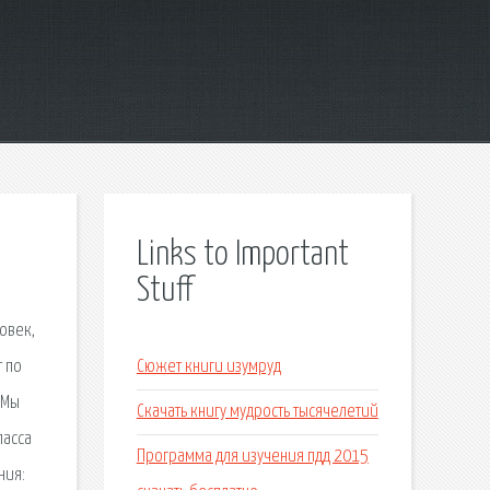
Links to Important
Stuff
овек,
т по
Сюжет книги изумруд
 Мы
Скачать книгу мудрость тысячелетий
ласса
Программа для изучения пдд 2015
ния: