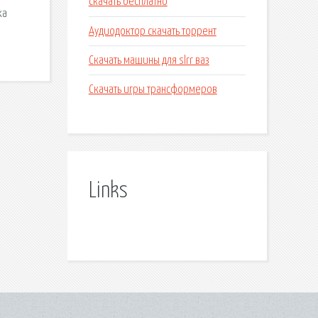
скачать бесплатно
ха
Аудиодоктор скачать торрент
Скачать машины для slrr ваз
Скачать игры трансформеров
Links