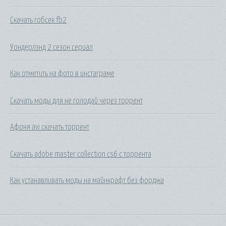
Скачать гобсек fb2
Уондерлэнд 2 сезон сериал
Как отметить на фото в инстаграме
Скачать моды для не голодай через торрент
Афоня avi скачать торрент
Скачать adobe master collection cs6 с торрента
Как устанавливать моды на майнкрафт без форджа