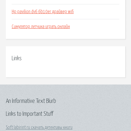
Hp pavilion dv6 6b10er драйвер wifi
Симулятор летчика играть онлайн
Links
An Informative Text Blurb
Links to Important Stuff
Soft labirint ru скачать детективы книги