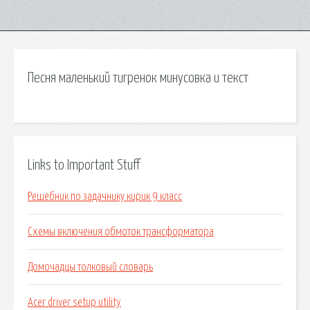
Песня маленький тигренок минусовка и текст
Links to Important Stuff
Решебник по задачнику кирик 9 класс
Схемы включения обмоток трансформатора
Домочадцы толковый словарь
Acer driver setup utility