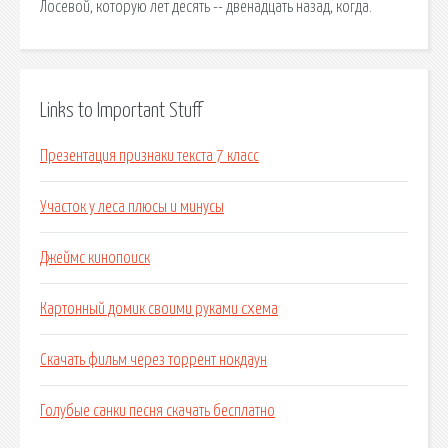
Лосевой, которую лет десять -- двенадцать назад, когда.
Links to Important Stuff
Презентация признаки текста 7 класс
Участок у леса плюсы и минусы
Джеймс кинопоиск
Картонный домик своими руками схема
Скачать фильм через торрент нокдаун
Голубые санки песня скачать бесплатно