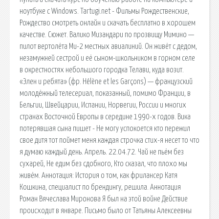
ноутбуке с Windows. Tartugi.net - Фильмы Рождественские,
Рождество смотреть онлайн и скачать бесплатно в хорошем
качестве. Сюжет. Валико Мизандари по прозвищу Мимино —
пилот вертолёта Ми-2 местных авиалиний. Он живёт с дедом,
незамужней сестрой и её сыном-школьником в горном селе
в окрестностях небольшого городка Телави, куда возит.
«Элен и ребята» (фр. Hélène et les Garçons) — французский
молодёжный телесериал, показанный, помимо Франции, в
Бельгии, Швейцарии, Испании, Норвегии, России и многих
странах Восточной Европы в середине 1990-х годов. Вика
потерявшая сына пишет - Не могу успокоется кто пережил
свое дитя тот поймет меня.каждая строчка стих-я несет то что
я думаю каждый день. Апрель. 22.04.72. Чай не пьём без
сухарей, Не едим без сдобного, Кто сказал, что плохо мы
живём. Аннотация: История о том, как фрилансер Катя
Кошкина, специалиcт по брендингу, решила. Аннотация
Роман Вячеслава Миронова Я был на этой войне Действие
происходит в январе. Письмо было от Татьяны Алексеевны