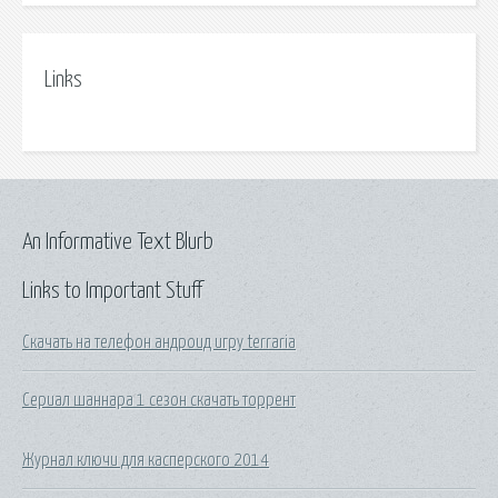
Links
An Informative Text Blurb
Links to Important Stuff
Скачать на телефон андроид игру terraria
Сериал шаннара 1 сезон скачать торрент
Журнал ключи для касперского 2014