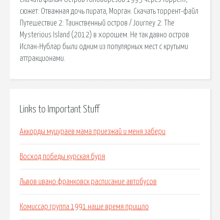
сюжет: Отважная дочь пирата, Морган. Скачать торрент-файл
Путешествие 2: Таинственный остров / Journey 2: The
Mysterious Island (2012) в хорошем. Не так давно остров
Ислан-Нублар были одним из популярных мест с крутыми
аттракционами.
Links to Important Stuff
Аккорды муцураев мама приезжай и меня забери
Восход победы курская буря
Львов ивано франковск расписание автобусов
Комиссар группа 1991 наше время пришло