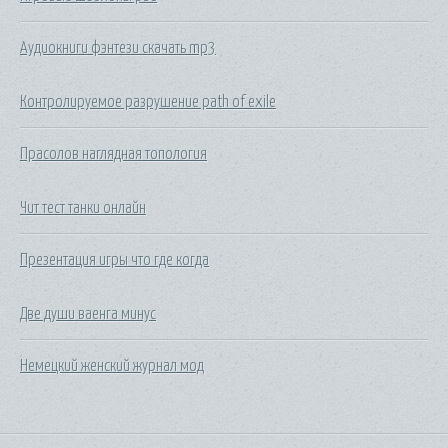
Аудиокниги фэнтези скачать mp3
Контролируемое разрушение path of exile
Прасолов наглядная топология
Чит тест танки онлайн
Презентация игры что где когда
Две души ваенга минус
Немецкий женский журнал мод