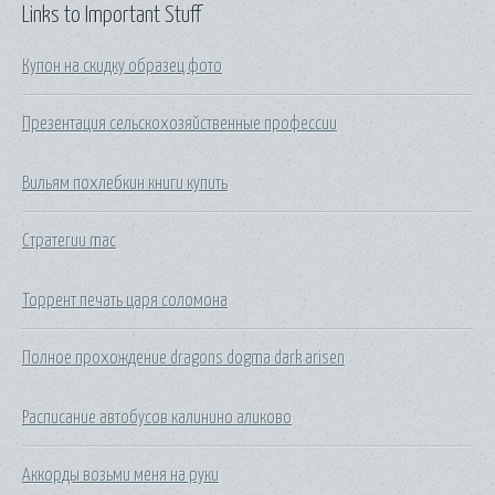
Links to Important Stuff
Купон на скидку образец фото
Презентация сельскохозяйственные профессии
Вильям похлебкин книги купить
Стратегии mac
Торрент печать царя соломона
Полное прохождение dragons dogma dark arisen
Расписание автобусов калинино аликово
Аккорды возьми меня на руки