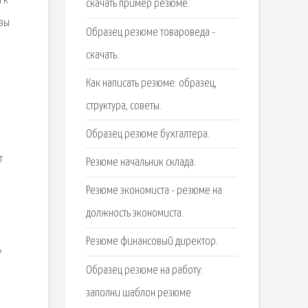
 к
скачать пример резюме.
 вы
Образец резюме товароведа -
скачать.
Как написать резюме: образец,
структура, советы.
Образец резюме бухгалтера.
т
Резюме начальник склада.
Резюме экономиста - резюме на
должность экономиста.
Резюме финансовый директор.
ь
Образец резюме на работу:
заполни шаблон резюме