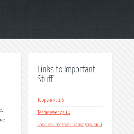
Links to Important
Stuff
Торрент кс 1 6
ё,
Teamviewer qs 10
юме
Воронеж справочник предприятий