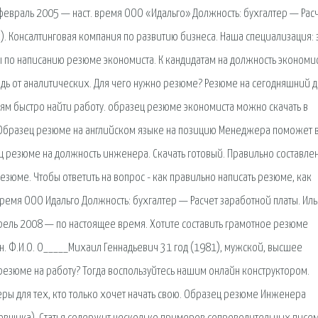
февраль 2005 — наст. время ООО «Идальго» Должность: бухгалтер — Рас
. Консалтинговая компания по развитию бизнеса. Наша специализация: 
веты по написанию резюме экономиста. К кандидатам на должность экономи
дь от аналитических. Для чего нужно резюме? Резюме на сегодняшний 
лям быстро найти работу. образец резюме экономиста можно скачать в
. Образец резюме на английском языке на позицию Менеджера поможет 
ц резюме на должность инженера. Скачать готовый. Правильно составле
зюме. Чтобы ответить на вопрос - как правильно написать резюме, как
ремя ООО Идальго Должность: бухгалтер — Расчет заработной платы. Иль
прель 2008 — по настоящее время. Хотите составить грамотное резюме
н. Ф.И.О. О_____Михаил Геннадьевич 31 год (1981), мужской, высшее
ь резюме на работу? Тогда воспользуйтесь нашим онлайн конструктором.
ы для тех, кто только хочет начать свою. Образец резюме Инженера