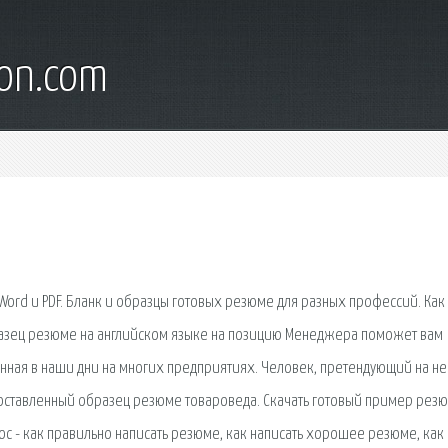
son.com
ord и PDF. Бланк и образцы готовых резюме для разных профессий. Как
разец резюме на английском языке на позицию Менеджера поможет вам
нная в наши дни на многих предприятиях. Человек, претендующий на не
составленный образец резюме товароведа. Скачать готовый пример рез
ос - как правильно написать резюме, как написать хорошее резюме, как