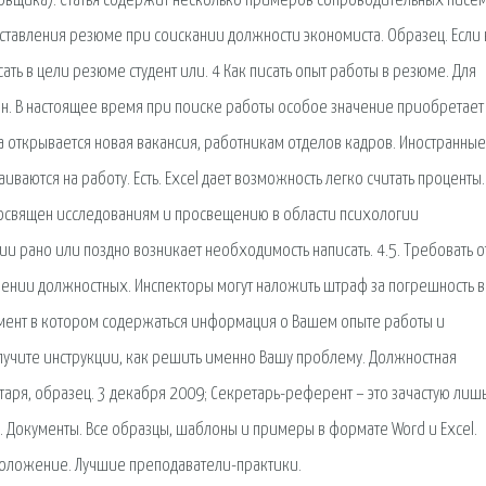
тировщика). Статья содержит несколько примеров сопроводительных писем
ставления резюме при соискании должности экономиста. Образец. Если
ать в цели резюме студент или. 4 Как писать опыт работы в резюме. Для
ен. В настоящее время при поиске работы особое значение приобретает
а открывается новая вакансия, работникам отделов кадров. Иностранные
ваются на работу. Есть. Excel дает возможность легко считать проценты.
к посвящен исследованиям и просвещению в области психологии
 рано или поздно возникает необходимость написать. 4.5. Требовать о
нении должностных. Инспекторы могут наложить штраф за погрешность в
кумент в котором содержаться информация о Вашем опыте работы и
олучите инструкции, как решить именно Вашу проблему. Должностная
аря, образец. 3 декабря 2009; Секретарь-референт – это зачастую лиш
. Документы. Все образцы, шаблоны и примеры в формате Word и Excel.
ложение. Лучшие преподаватели-практики.