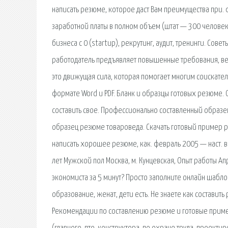
написать резюме, которое даст Вам преимущества при. 
заработной платы в полном объем (штат — 300 человек)
бизнеса с 0 (startup), рекрутинг, аудит, тренинги. Со
работодатель предъявляет повышенные требования, ве
это движущая сила, которая помогает многим соискате
формате Word и PDF. Бланк и образцы готовых резюме
составить свое. Профессионально составленный образе
образец резюме товароведа. Скачать готовый пример ре
написать хорошее резюме, как. февраль 2005 — наст. в
лет Мужской пол Москва, м. Кунцевская, Опыт работы А
экономиста за 5 минут? Просто заполните онлайн шабло
образование, женат, дети есть. Не знаете как составит
Рекомендации по составлению резюме и готовые пример