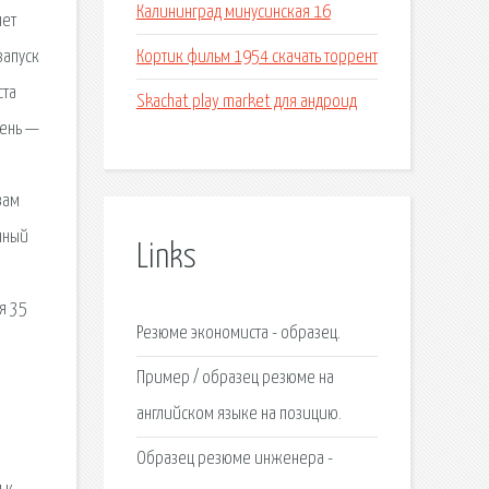
Калининград минусинская 16
чет
Кортик фильм 1954 скачать торрент
запуск
ста
Skachat play market для андроид
день —
вам
нный
Links
я 35
Резюме экономиста - образец.
Пример / образец резюме на
английском языке на позицию.
Образец резюме инженера -