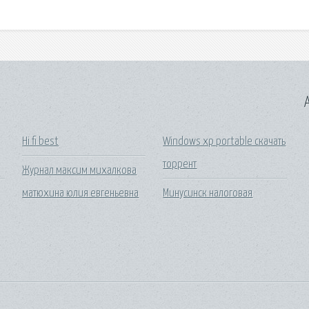
A
Hi fi best
Windows xp portable скачать
торрент
Журнал максим михалкова
матюхина юлия евгеньевна
Минусинск налоговая