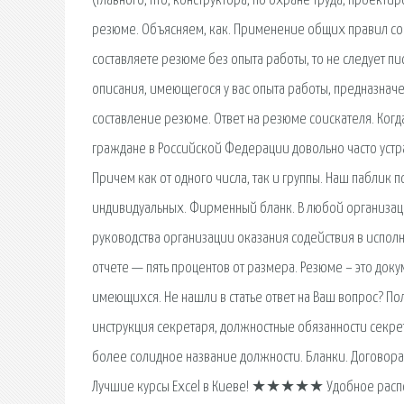
(главного, пто, конструктора, по охране труда, проек
резюме. Объясняем, как. Применение общих правил со
составляете резюме без опыта работы, то не следует пис
описания, имеющегося у вас опыта работы, предназнач
составление резюме. Ответ на резюме соискателя. Когд
граждане в Российской Федерации довольно часто устраи
Причем как от одного числа, так и группы. Наш пабли
индивидуальных. Фирменный бланк. В любой организации
руководства организации оказания содействия в испол
отчете — пять процентов от размера. Резюме – это до
имеющихся. Не нашли в статье ответ на Ваш вопрос? П
инструкция секретаря, должностные обязанности секрет
более солидное название должности. Бланки. Договора
Лучшие курсы Excel в Киеве! ★★★★★ Удобное распо