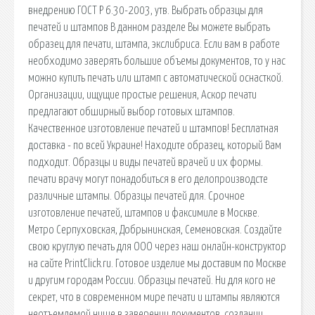
внедрению ГОСТ Р 6.30-2003, утв. Выбрать образцы для
печатей и штампов В данном разделе Вы можете выбрать
образец для печати, штампа, экслибриса. Если вам в работе
необходимо заверять большие объемы документов, то у нас
можно купить печать или штамп с автоматической оснасткой.
Организации, ищущие простые решения, Аскор печати
предлагают обширный выбор готовых штампов.
Качественное изготовление печатей и штампов! Бесплатная
доставка - по всей Украине! Находите образец, который Вам
подходит. Образцы и виды печатей врачей и их формы.
печати врачу могут понадобиться в его делопроизводсте
различные штампы. Образцы печатей для. Срочное
изготовление печатей, штампов и факсимиле в Москве.
Метро Серпуховская, Добрынинская, Семеновская. Создайте
свою круглую печать для ООО через наш онлайн-конструктор
на сайте PrintClick.ru. Готовое изделие мы доставим по Москве
и другим городам России. Образцы печатей. Ни для кого не
секрет, что в современном мире печати и штампы являются
неотъемлемой нише в заверении документов, создании