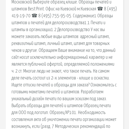
Московской Выберите образец клише. Образцы печатей и
штампов Best Print. Офис на Киевской м.Киевская ☎ 8 (495)
419-19-70 ☎ 8 (495) 755-95-05. Содержание1 Образцы
штампов и печатей для делопроизводства1.1 Печати и
штампы в организации1.2 Делопроизводство У нас вы
можете заказать любые виды штампов: адресный штамп,
реквизитный штамп, личный штамп, штамп для товарных
чеков и другие. Обращаем Ваше внимание на то, что данный
сайт носит исключительно информационный характер и не
является публичной офертой, определяемой положениями
ч. 2 ст. Многие люди не знают, что такое печать. На самом
деле печать состоит из 2-х элементов - клише и оснастки.
Ищете оттиски печатей и образцы для заказа? Ознакомьтесь с
готовыми макетами печатей и штампов. Разработаем
уникальный дизайн печати по вашим эскизам под заказ.
Выбрать образцы для печатей и штампов Образец печати
для ООО под логотип. Образец №101. Необходимость
составления акта об уничтожении печати организации может
возникнуть, если (разд. 7 Методических рекомендаций по