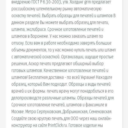
внедрению ГОСТ Р 6.30-2003, утв. Холдинг grm предлагает
россиийскому штемпельному рынку автоматическую
оснастку печатей. Выбрать образцы для печатей и штампов В
данном разделе Вы можете выбрать образец для печати,
штампа, экслибриса. Срочное изготовление печатей и
штампов в Воронеже. У нас можно заказать штамп по
оттиску. Если вам в работе необходимо заверять большие
объемы документов, то у нас можно купить печать или штамп
с автоматической оснасткой. Организации, ищущие простые
решения, Аскор печати предлагают обширный выбор
готовых штампов. Качественное изготовление печатей и
штампов! Бесплатная доставка - по всей Украине! Находите
образец, который Вам подходит. Образцы и виды печатей
врачей и их формы. печати врачу могут понадобиться в его
делопроизводсте различные штампы. Образцы печатей для.
Срочное изготовление печатей, штампов и факсимиле в
Москве. Метро Серпуховская, Добрынинская, Семеновская.
Создайте свою круглую печать для ООО через наш онлайн-
конструктор на сайте PrintClick.ru. Готовое изделие мы