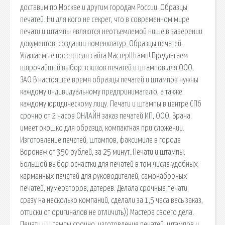
доставим по Москве и другим городам России. Образцы
печатей. Ни для кого не секрет, что в современном мире
печати и штампы являются неотъемлемой нише в заверении
документов, создании номенклатур. Образцы печатей.
Уважаемые посетители сайта МастерШтамп! Предлагаем
широчайший выбор эскизов печатей и штампов для ООО,
ЗАО В настоящее время образцы печатей и штампов нужны
каждому индивидуальному предпринимателю, а также
каждому юридическому лицу. Печати и штампы в центре СПб
срочно от 2 часов ОНЛАЙН заказ печатей ИП, ООО, Врача.
имеет окошко для образца, компактная при сложении.
Изготовление печатей, штампов, факсимиле в городе
Воронеж от 350 рублей, за 25 минут. Печати и штампы.
Большой выбор оснастки для печатей в том числе удобных
карманных печатей для руководителей, самонаборных
печатей, нумераторов, датерев. Делала срочные печати
сразу на несколько компаний, сделали за 1,5 часа весь заказ,
оттиски от оригиналов не отличить)) Мастера своего дела.
Печати и штампы срочно, изготовление печатей, штампов и