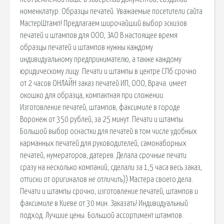
номенклатур. Образцы печатей. Уважаемые посетители сайта
МастерШтамп! Предлагаем широчайший выбор эскизов
печатей и штампов для ООО, ЗАО В настоящее время
образцы печатей и штампов нужны каждому
индивидуальному предпринимателю, а также каждому
юридическому лицу. Печати и штампы в центре СПб срочно
от 2 часов ОНЛАЙН заказ печатей ИП, ООО, Врача. имеет
окошко для образца, компактная при сложении.
Изготовление печатей, штампов, факсимиле в городе
Воронеж от 350 рублей, за 25 минут. Печати и штампы.
Большой выбор оснастки для печатей в том числе удобных
карманных печатей для руководителей, самонаборных
печатей, нумераторов, датерев. Делала срочные печати
сразу на несколько компаний, сделали за 1,5 часа весь заказ,
оттиски от оригиналов не отличить)) Мастера своего дела.
Печати и штампы срочно, изготовление печатей, штампов и
факсимиле в Киеве от 30 мин. Заказать! Индивидуальный
подход. Лучшие цены. Большой ассортимент штампов.