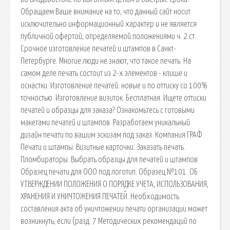
Обращаем Ваше внимание на то, что данный сайт носит
исключительно информационный характер и не является
публичной офертой, определяемой положениями ч. 2 ст.
Срочное изготовление печатей и штампов в Санкт-
Петербурге. Многие люди не знают, что такое печать. На
самом деле печать состоит из 2-х элементов - клише и
оснастки. Изготовление печатей: новые и по оттиску со 100%
точностью. Изготовление визиток. Бесплатная. Ищете оттиски
печатей и образцы для заказа? Ознакомьтесь с готовыми
макетами печатей и штампов. Разработаем уникальный
дизайн печати по вашим эскизам под заказ. Компания ГРАФ.
Печати и штампы. Визитные карточки. Заказать печать.
Пломбираторы. Выбрать образцы для печатей и штампов
Образец печати для ООО под логотип. Образец №101. ОБ
УТВЕРЖДЕНИИ ПОЛОЖЕНИЯ О ПОРЯДКЕ УЧЕТА, ИСПОЛЬЗОВАНИЯ,
ХРАНЕНИЯ И УНИЧТОЖЕНИЯ ПЕЧАТЕЙ. Необходимость
составления акта об уничтожении печати организации может
возникнуть, если (разд. 7 Методических рекомендаций по