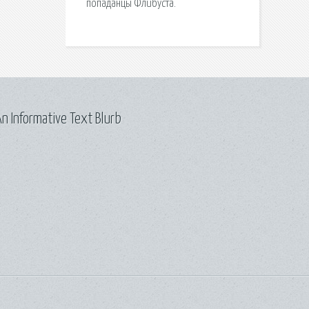
попаданцы Флибуста.
n Informative Text Blurb