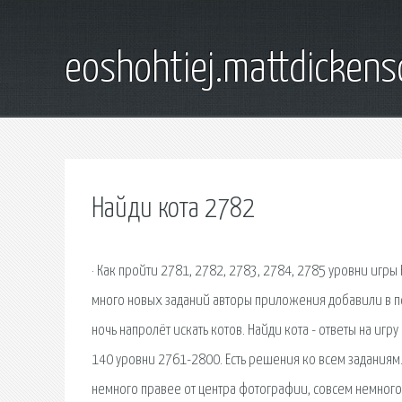
eoshohtiej.mattdicken
Найди кота 2782
· Как пройти 2781, 2782, 2783, 2784, 2785 уровни игр
много новых заданий авторы приложения добавили в по
ночь напролёт искать котов. Найди кота - ответы на игр
140 уровни 2761-2800. Есть решения ко всем заданиям.
немного правее от центра фотографии, совсем немного