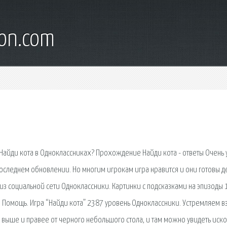
son.com
ы Найди кота в Одноклассниках? Прохождение Найди кота - ответы Очень
следнем обновлении. Но многим игрокам игра нравится и они готовы д
у из социальной сети Одноклассники. Картинки с подсказками на эпизоды 
 Помощь. Игра “Найди кота” 2387 уровень Одноклассники. Устремляем в
 выше и правее от черного небольшого стола, и там можно увидеть иско