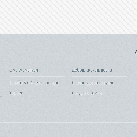
A
Slya cvt мануал
Дебош скачать песни
Гавайи 5 0 4 сезон скачать
Скачать договор купли
торрент
продажи семян