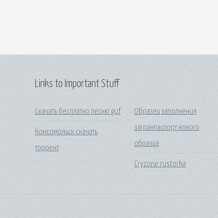
Links to Important Stuff
Скачать бесплатно песню guf
Образец заполнения
загранпаспорт нового
Комсомольск скачать
образца
торрент
Cryzone rustorka