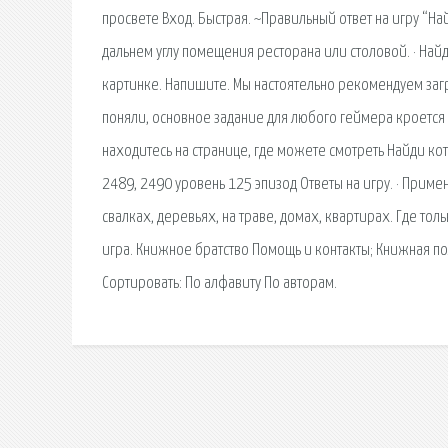
просвете Вход. Быстрая. ~Правильный ответ на игру “На
дальнем углу помещения ресторана или столовой. · Найд
картинке. Напишите. Мы настоятельно рекомендуем загр
поняли, основное задание для любого геймера кроется
находитесь на странице, где можете смотреть Найди кот
2489, 2490 уровень 125 эпизод Ответы на игру. · Примен
свалках, деревьях, на траве, домах, квартирах. Где тол
игра. Книжное братство Помощь и контакты; Книжная по
Сортировать: По алфавиту По авторам.