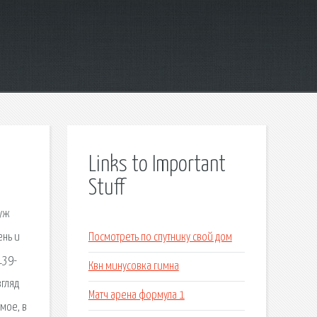
Links to Important
Stuff
 уж
ень и
Посмотреть по спутнику свой дом
139-
Квн минусовка гимна
згляд
Матч арена формула 1
мое, в