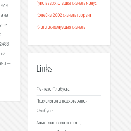
Руки вверх алешка скачать минус
самом
Копейка 2002 скачать торрент
та на
 уже
Книги исчезнувшая скачать
с
 2488,
 на
ками —
Links
Фэнтези Флибуста.
Психология и психотерапия
Флибуста.
Альтернативная история,