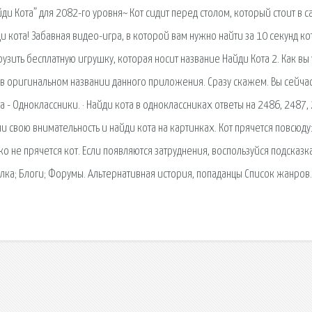
йди Кота” для 2082-го уровня~ Кот сидит перед столом, который стоит в 
и кота! Забавная видео-игра, в которой вам нужно найти за 10 секунд ко
узить бесплатную игрушку, которая носит название Найди Кота 2. Как вы
 в оригинальном названии данного приложения. Сразу скажем. Вы сейча
а - Одноклассники. · Найди кота в одноклассниках ответы на 2486, 2487,
и свою внимательность и найди кота на картинках. Кот прячется повсюду:
ько не прячется кот. Если появляются затруднения, воспользуйся подсказ
лка; Блоги; Форумы. Альтернативная история, попаданцы Список жанров.