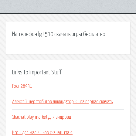
На телефон lg t510 скачать игры бесплатно
Links to Important Stuff
Гост 28931
Алексей шерстобитов ликвидатор книга первая скачать
Skachat play market для андроид
Игры для мальчиков скачать гта 4