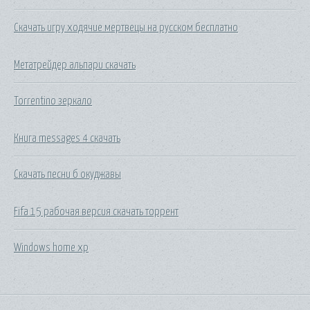
Скачать игру ходячие мертвецы на русском бесплатно
Метатрейдер альпари скачать
Torrentino зеркало
Книга messages 4 скачать
Скачать песни б окуджавы
Fifa 15 рабочая версия скачать торрент
Windows home xp