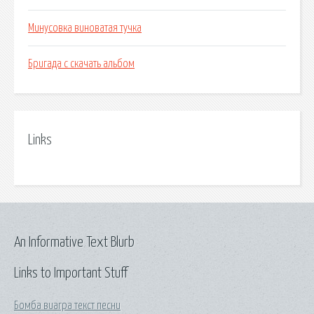
Минусовка виноватая тучка
Бригада с скачать альбом
Links
An Informative Text Blurb
Links to Important Stuff
Бомба виагра текст песни