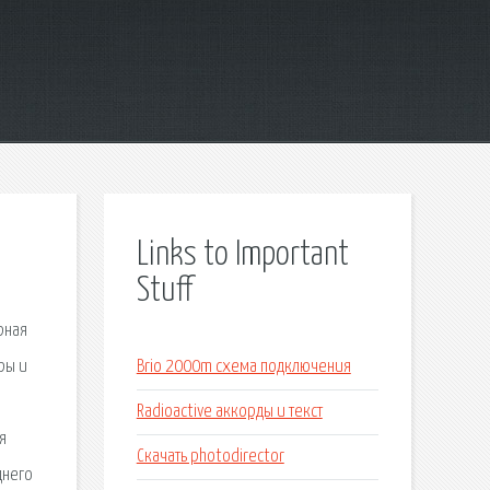
Links to Important
Stuff
рная
ры и
Brio 2000m схема подключения
Radioactive аккорды и текст
я
Скачать photodirector
днего