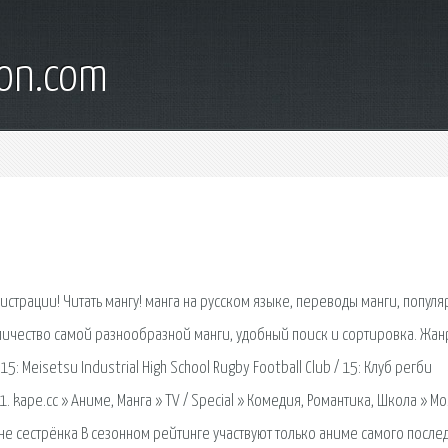
son.com
егистрации! Читать мангу! манга на русском языке, переводы манги, популя
личество самой разнообразной манги, удобный поиск и сортировка. Жан
15: Meisetsu Industrial High School Rugby Football Club / 15: Клуб регби
kape.cc » Аниме, Манга » TV / Special » Комедия, Романтика, Школа » Мо
не сестрёнка В сезонном рейтинге участвуют только аниме самого после