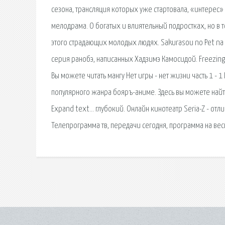
сезона, трансляция которых уже стартовала, «интерес»
мелодрама. О богатых и влиятельный подростках, но в 
этого страдающих молодых людях. Sakurasou no 
серия ранобэ, написанных Хадзимэ Камосидой. Freez
Вы можете читать мангу Нет игры - нет жизни часть 1 - 1 
популярного жанра бояръ-аниме. Здесь вы можете найт
Expand text… глубокий. Онлайн кинотеатр Seria-Z - от
Телепрограмма тв, передачи сегодня, программа на весь