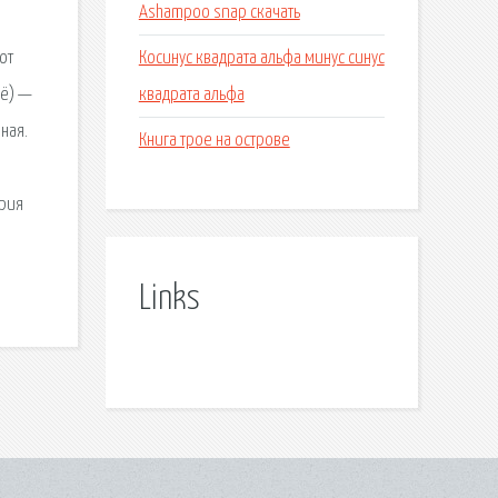
Ashampoo snap скачать
Косинус квадрата альфа минус синус
от
квадрата альфа
ё) —
ная.
Книга трое на острове
ерия
Links