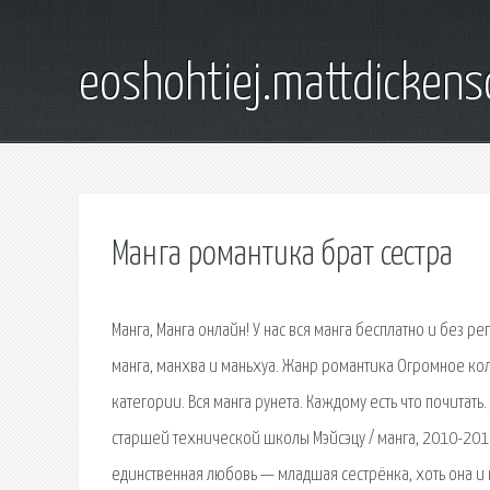
eoshohtiej.mattdicken
Манга романтика брат сестра
Манга, Манга онлайн! У нас вся манга бесплатно и без р
манга, манхва и маньхуа. Жанр романтика Огромное ко
категории. Вся манга рунета. Каждому есть что почитать. 
старшей технической школы Мэйсэцу / манга, 2010-2011. 
единственная любовь — младшая сестрёнка, хоть она и 