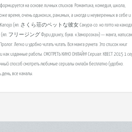
 формируется на основе личных списков. Романтика, комедия, школа,
тоже время, очень одиноких, ранимых, а иногда и неуверенных в себе и 
Pet na Kanojo (яп. さくら荘のペットな彼女 Сакура-со: но пэтто на канодз
ing (яп. フリージング Фури:дзингу, букв. «Заморозка») — манга, написан
Пролог. Легко и удобно читать читать. Вся манга рунета. Это список книг
и как изданные работы. СМОТРЕТЬ КИНО ОНЛАЙН! Сериал: КВЕСТ 2015 1 с
личный способ смотреть любимые сериалы онлайн бесплатно (удобно.
 день, все каналы.