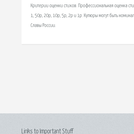
Критерии оценки стихов. Профессиональная оценка стих
1, 50p, 20p, 10p, 5p, 2р и 1р. Купюры могут быть номи
Славы России.
Links to Important Stuff