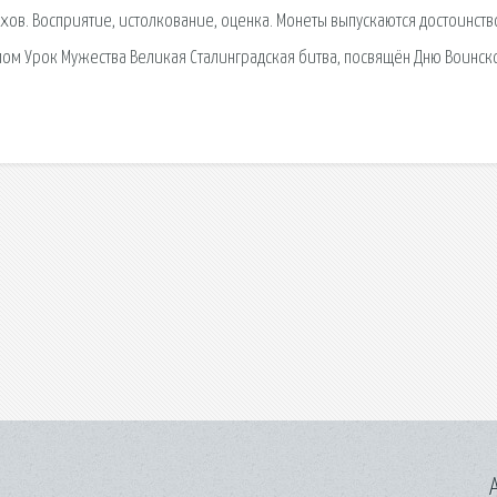
ов. Восприятие, истолкование, оценка. Монеты выпускаются достоинств
налом Урок Мужества Великая Сталинградская битва, посвящён Дню Воинск
A