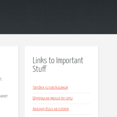
Links to Important
Stuff
е,
Yandex ru расписания
балет
Шутеры на двоих по сети
Аккорд dsus на гитаре