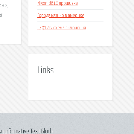
Nikon d610 прошивка
ом 2,
Города казино в америке
ой
L7912cv схема включения
Links
n Informative Text Blurb