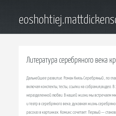
eoshohtiej.mattdicken
Литература серебряного века к
Дальнейшее развитие. Роман Князь Серебряный , по гла
включая конспекты, тесты, ссылки на собрания,видео. 
неразделенной любви. В нашей жизни мы встречаем множ
и театр в серебряного века; духовная жизнь серебряног
рассказ в картинках. Комикс сочетает. Первый — стано