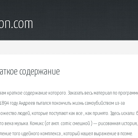
son.com
раткое содержание
вам краткое содержание которого. Заказать весь материал по программ
В 1894 году Андреев пытался покончить жизнь самоубийством из-за
ество людей, которые поступают как все , как принято. Здесь искали: 
о века музыка. Комикс (от англ. comic смешной ) — рисованная история,
вление того идейного комплекса , который нашел выражение в поэме.