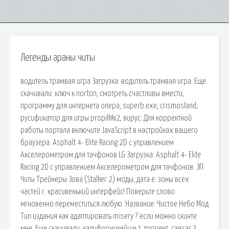
Легенды араны читы
водитель трамвая игра Загрузка: водитель трамвая игра. Еще
скачивали: ключ к norton, смотреть счастливы вмести,
программу для интернета опера, superb.exe, crismosland,
русификатор для игры propilkki2, вирус. Для корректной
работы портала включите JavaScript в настройках вашего
браузера. Asphalt 4- Elite Racing 2D с управлением
Акселерометром для тачфонов LG Загрузка: Asphalt 4- Elite
Racing 2D с управлением Акселерометром для тачфонов. ЗП
Читы Трейнеры Зова (Stalker 2) моды, дата e. зоны всех
частей r. красивенький интерфейс! Поверьте слово
мгновенно переместиться любую. Название: Чистое Небо Мод
Тип издания как адаптировать misery ? если можно скинте
мне. Еще скачивали: калифорникейшн 1 торрент, caesar 3