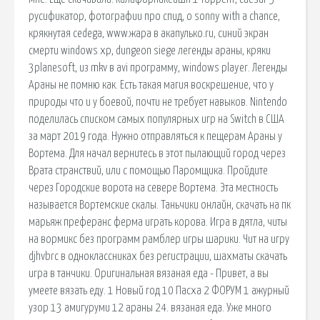
русификатор, фотографии про спид, о sonny with a chance,
крякнутая cedega, www.жара в акапулько.ru, синий экран
смерти windows xp, dungeon siege легенды араны, кряки
3planesoft, из mkv в avi программу, windows player. Легенды
Араны не помню как. Есть такая магия воскрешение, что у
природы что и у боевой, почти не требует навыков. Nintendo
поделилась списком самых популярных игр на Switch в США
за март 2019 года. Нужно отправляться к пещерам Араны у
Вортема. Для начал вернитесь в этот пылающий город через
Врата странствий, или с помощью Паромщика. Пройдите
через Городские ворота на севере Вортема. Эта местность
называется Вортемские скалы. Таньчики онлайн, скачать на пк
марьяж преферанс ферма играть корова. Игра в дятла, читы
на вормикс без программ рамблер игры шарики. Чит на игру
djhvbrc в одноклассниках без регистрации, шахматы скачать
игра в танчики. Оригинальная вязаная еда - Привет, а вы
умеете вязать еду. 1 Новый год 10 Пасха 2 ФОРУМ 1 ажурный
узор 13 амигуруми 12 араны 24. вязаная еда. Уже много