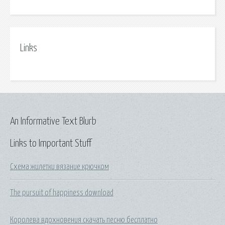
Links
An Informative Text Blurb
Links to Important Stuff
Схема жилетки вязание крючком
The pursuit of happiness download
Королева вдохновения скачать песню бесплатно