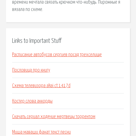
времени мечтала связать крючком что-нибудь. Пирожные я
вязала по схеме.
Links to Important Stuff
Расписание автобусов сергиев посад трехселище
Пословица про книгу
Схема телевизора akai ct 1417d
Костер слова аккорды
Скачать сериал ходячие мертвецы торрентом
Миша маваши фанат текст песни