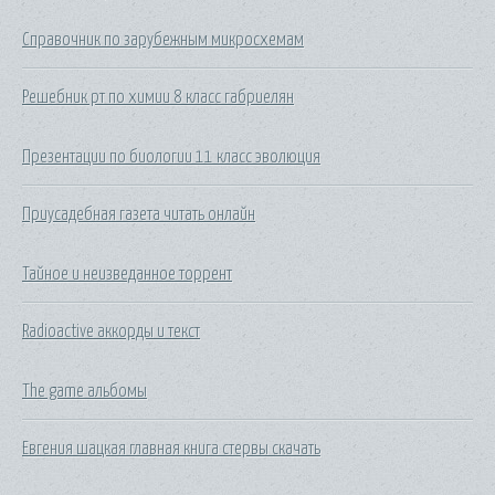
Справочник по зарубежным микросхемам
Решебник рт по химии 8 класс габриелян
Презентации по биологии 11 класс эволюция
Приусадебная газета читать онлайн
Тайное и неизведанное торрент
Radioactive аккорды и текст
The game альбомы
Евгения шацкая главная книга стервы скачать