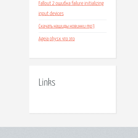
Fallout 2 ошибка failure initializing
input devices
Скачать нашиды новинки mp3
Ageia physx что это
Links