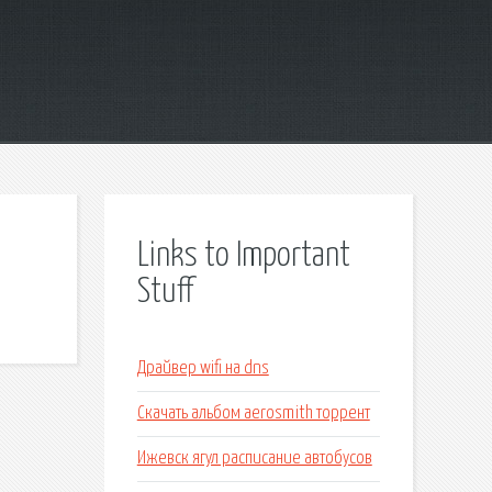
Links to Important
Stuff
Драйвер wifi на dns
Скачать альбом aerosmith торрент
Ижевск ягул расписание автобусов