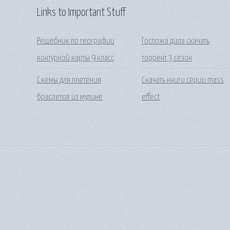
Links to Important Stuff
Решебник по географии
Госпожа дила скачать
контурной карты 9 класс
торрент 3 сезон
Схемы для плетения
Скачать книги серии mass
браслетов из мулине
effect