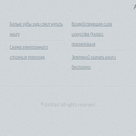
A
Белые зубы зэди смит купить
Воздействующая сила
книгу
искусства 9 класс
презентация
Схема электронного
строения углерода
Земляной скачать книги
бесплатно
© Untitled. All rights reserved.