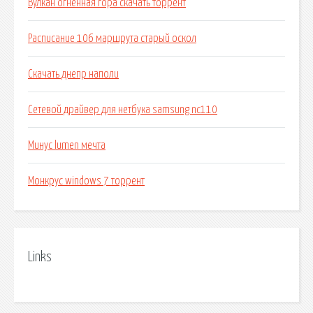
Вулкан огненная гора скачать торрент
Расписание 106 маршрута старый оскол
Скачать днепр наполи
Сетевой драйвер для нетбука samsung nc110
Минус lumen мечта
Монкрус windows 7 торрент
Links