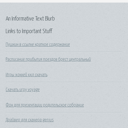
An Informative Text Blurb
Links to Important Stuff
Пушкин в ссылке краткое содержание
Расписание прибытия поездов брест центральный
Игры хоккей кхл скачать
Скачать игру voyage
Фон для презентации родительское собрание
Драйвер для сканера genius