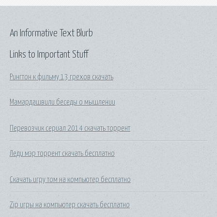
An Informative Text Blurb
Links to Important Stuff
Рингтон к фильму 13 грехов скачать
Мамардашвили беседы о мышлении
Перевозчик сериал 2014 скачать торрент
Леди мэр торрент скачать бесплатно
Скачать игру том на компьютер бесплатно
Zip игры на компьютер скачать бесплатно