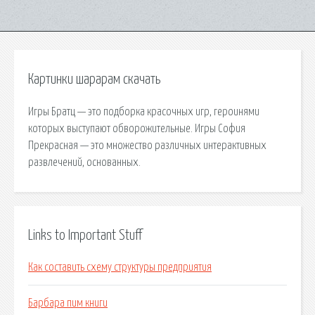
Картинки шарарам скачать
Игры Братц — это подборка красочных игр, героинями
которых выступают обворожительные. Игры София
Прекрасная — это множество различных интерактивных
развлечений, основанных.
Links to Important Stuff
Как составить схему структуры предприятия
Барбара пим книги