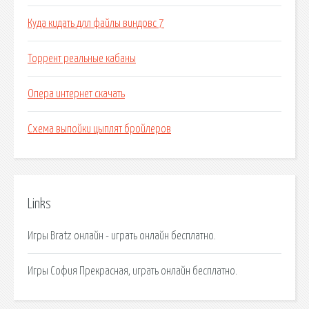
Куда кидать длл файлы виндовс 7
Торрент реальные кабаны
Опера интернет скачать
Схема выпойки цыплят бройлеров
Links
Игры Bratz онлайн - играть онлайн бесплатно.
Игры София Прекрасная, играть онлайн бесплатно.