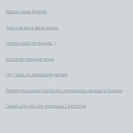
Максим схема фенечки
Эрик л ом книга звезд скачать
Скачать скайп для виндовс 3
Башлачев александр видео
Гдз 7 класс по английскому карпюк
Почему происходит хлопок при преодолении звукового барьера
Скачать игру одиссея черепашки 1 бесплатно