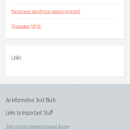
Расписание автобусов самара перелюб
Прошивки 5830i
Links
An Informative Text Blurb
Links to Important Stuff
Энди уорхол документальный фильм