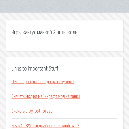
Игры кактус маккой 2 читы коды
Links to Important Stuff
Песня про коричневую пуговку текст
Скачать мод на майнкрафт мод на танки
Скачать игру lost forest
Ecs p4m890t m драйвера на windows 7