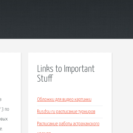
Links to Important
Stuff
ы
в
Обложки для видео картинки
 3 по
Rusdsu ru расписание турниров
овых
Расписание работы астраханского
е.