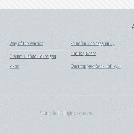
A
Way of the warrior
Решебник по задачнику
кирик 9 класс
Скачать шаблон юкоз для
юкоз
Фаст торрент большой куш
© Untitled. All rights reserved.