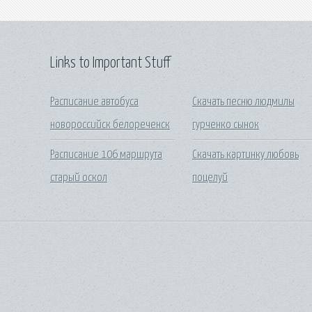
Links to Important Stuff
Расписание автобуса
Скачать песню людмилы
новороссийск белореченск
гурченко сынок
Расписание 106 маршрута
Скачать картинку любовь
старый оскол
поцелуй