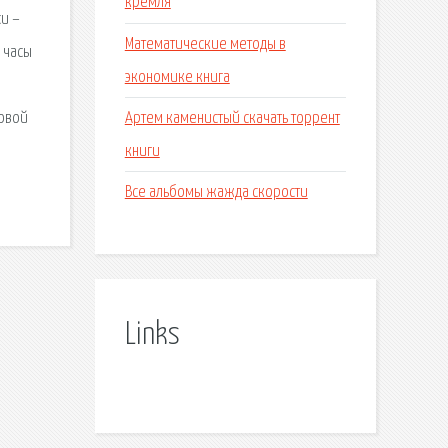
кремля
и –
Математические методы в
 часы
экономике книга
Артем каменистый скачать торрент
говой
книги
Все альбомы жажда скорости
Links