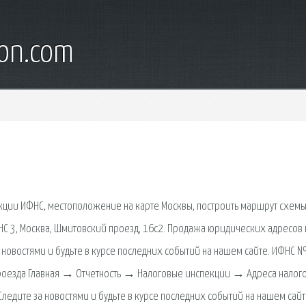
son.com
екции ИФНС, местоположение на карте Москвы, построить маршрут схем
С 3, Москва, Шмитовский проезд, 16с2. Продажа юридических адресов 
 новостями и будьте в курсе последних событий на нашем сайте. ИФНС №
а проезда Главная → Отчетность → Налоговые инспекции → Адреса налог
едите за новостями и будьте в курсе последних событий на нашем сайт