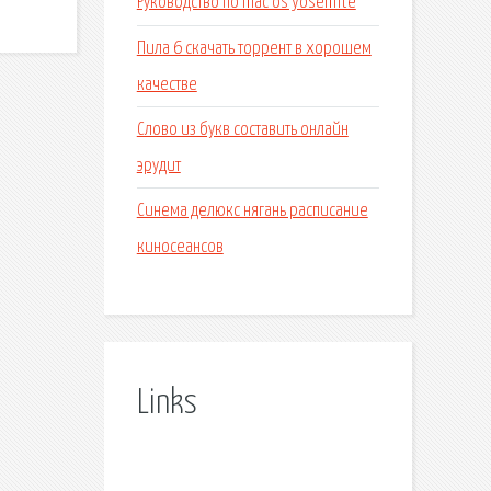
Руководство по mac os yosemite
Пила 6 скачать торрент в хорошем
качестве
Слово из букв составить онлайн
эрудит
Синема делюкс нягань расписание
киносеансов
Links