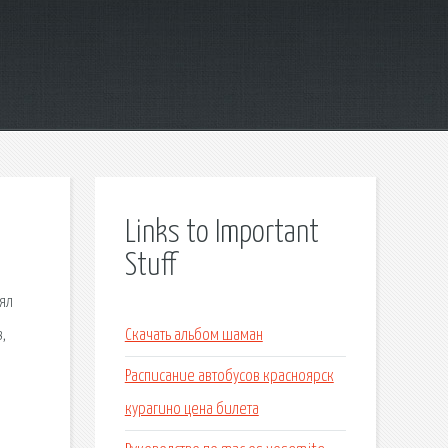
Links to Important
Stuff
ял
,
Скачать альбом шаман
Расписание автобусов красноярск
курагино цена билета