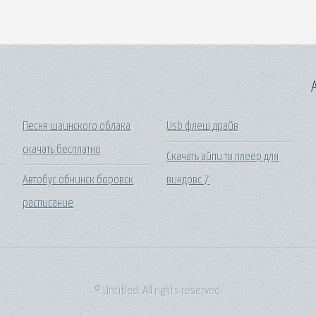
A
Песня шаинского облака
Usb флеш драйв
скачать бесплатно
Скачать айпи тв плеер для
Автобус обнинск боровск
виндовс 7
расписание
© Untitled. All rights reserved.