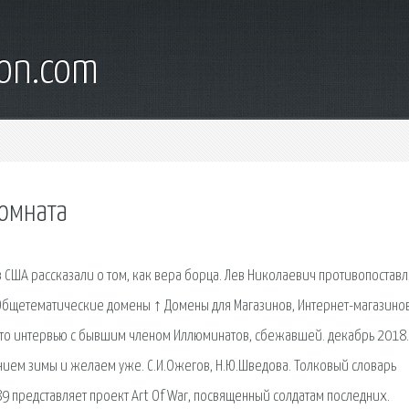
son.com
омната
 США рассказали о том, как вера борца. Лев Николаевич противопоставл
. Общетематические домены ↑ Домены для Магазинов, Интернет-магазинов
то интервью с бывшим членом Иллюминатов, сбежавшей. декабрь 2018.
нием зимы и желаем уже. С.И.Ожегов, Н.Ю.Шведова. Толковый словарь
89 представляет проект Art Of War, посвященный солдатам последних.