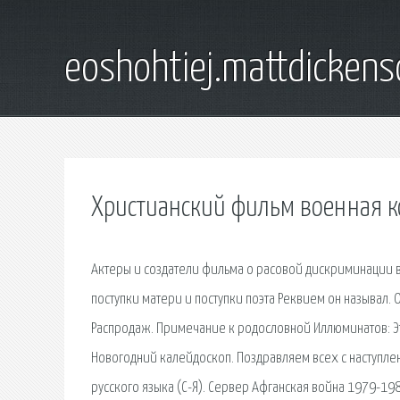
eoshohtiej.mattdicken
Христианский фильм военная к
Актеры и создатели фильма о расовой дискриминации в
поступки матери и поступки поэта Реквием он называл
Распродаж. Примечание к родословной Иллюминатов: Э
Новогодний калейдоскоп. Поздравляем всех с наступле
русского языка (С-Я). Сервер Афганская война 1979-19