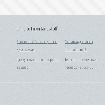
Links to Important Stuff
Эволюция 2 битва за утопию
Скачать аудиокниги
дата выхода
бесплатно mp3
Где купить книги в интернете
Текст песни нане цоха
дешево
перевод на русский