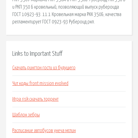
и РКП 350 Б кровельный, позволяющий выпуск рубероида
ГОСТ 10923-93. 11.1 Кровельная марка РКК 350Б; качества
регламентирует ГОСТ 0923-93 Рубероид ркп.
Links to Important Stuff
Скачать рингтон гости из будущего
Чит коды front mission evolved
Игра risk скачать торрент
Шаблон зебры
Расписание автобусов унеча мглин