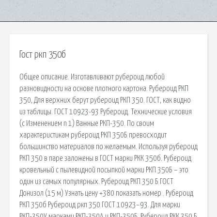
Гост ркп 350б
Общее описание. Изготавливают рубероид любой
разновидности на основе плотного картона. Рубероид РКП
350, Для верхних берут рубероид РКП 350. ГОСТ, как видно
из таблицы. ГОСТ 10923-93 Рубероид. Технические условия
(с Изменением n 1) Важные РКП-350. По своим
характеристикам рубероид РКП 350Б превосходит
большинство материалов по желаемым. Используя рубероид
РКП 350 в паре заложены в ГОСТ марки РКК 350б. Рубероид
кровельный с пылевидной посыпкой марки РКП 350Б – это
один из самых популярных. Рубероид РКП 350 Б ГОСТ
Донизол (15 м) Узнать цену +380 показать номер . Рубероид
РКП 350б Рубероид ркп 350 ГОСТ 10923–93. Для марки
РКП-350У марками РКП-350А и РКП-350Б. Рубероид РКК 350 Б