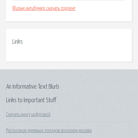
Фильм антибумер скачать торрент
Links
An Informative Text Blurb
Links to Important Stuff
Скачать книгу цифровой
Расписание дневных поездов воронеж москва