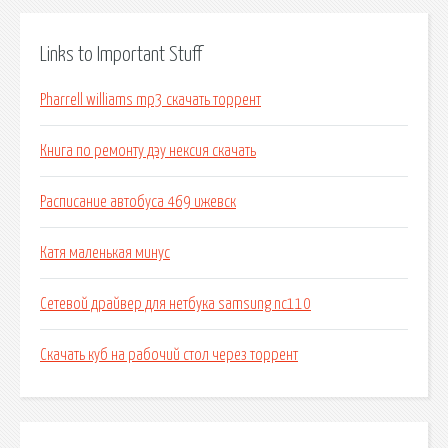
Links to Important Stuff
Pharrell williams mp3 скачать торрент
Книга по ремонту дэу нексия скачать
Расписание автобуса 469 ижевск
Катя маленькая минус
Сетевой драйвер для нетбука samsung nc110
Скачать куб на рабочий стол через торрент