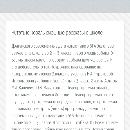
Читать ю коваль смешные рассказы о школе
Драгунского современные дети читают уже в 6! А Экзюпери
изучается в школе во 2 — 3 классе. Я всего лишь собака. 0+
Все мы знаем такую поговорку: «Собака друг человека». И
это действительно так. Поурочное планирование по
литературному чтению 2 класс по учебнику Н.А. Чураковой.
Использован учебник «Русский язык» 3 класс, 2 часть. Авторы
М.Л. Каленчук, О.В. Малаховская Телепрограмма онлайн,
программа тв передач в Интернете. Телепрограмма на всю
эту неделю, программа тв передач на сегодня, тв программа
все каналы - смотреть (читать) программу Драгунского
современные дети читают уже в 6! А Экзюпери изучается в
школе во 2 — 3 классе. Я всего лишь собака. 0+ Все мы знаем
такую поговорку: Собака друг человека И это. Использован