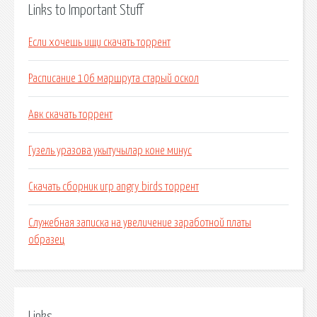
Links to Important Stuff
Если хочешь ищи скачать торрент
Расписание 106 маршрута старый оскол
Авк скачать торрент
Гузель уразова укытучылар коне минус
Скачать сборник игр angry birds торрент
Служебная записка на увеличение заработной платы
образец