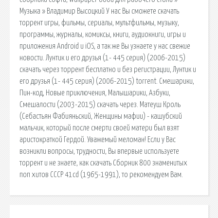
Музыка » Владимир Высоцкий У нас Вы сможете скачать
торрент игры, фильмы, сериалы, мультфильмы, музыку,
программы, журналы, комиксы, книги, аудиокниги, игры и
приложения Android и iOS, а так же Вы узнаете у нас свежие
новости. Лунтик и его друзья (1- 445 серия) (2006-2015)
скачать через торрент бесплатно и без регистрации, Лунтик и
его друзья (1- 445 серия) (2006-2015) torrent. Смешарики,
Пин-код, Новые приключения, Малышарики, Азбуки,
Смешалости (2003-2015) скачать через. Матеуш Кроль
(Себастьян Фабияньский, Женщины мафии) - кашубский
мальчик, который после смерти своей матери был взят
аристократкой Гердой. Уважемый меломан! Если у Вас
возникли вопросы, трудности, Вы впервые используете
торрент и не знаете, как скачать Сборник 800 знаменитых
поп хитов СССР 41cd (1965-1991), то рекомендуем Вам.