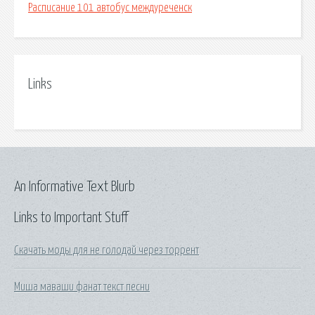
Расписание 101 автобус междуреченск
Links
An Informative Text Blurb
Links to Important Stuff
Скачать моды для не голодай через торрент
Миша маваши фанат текст песни