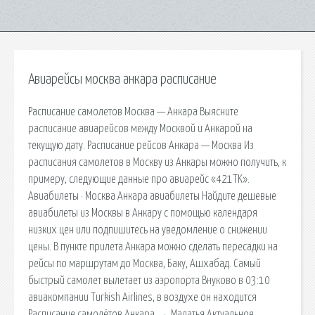
Авиарейсы москва анкара расписание
Расписание самолетов Москва — Анкара Выясните
расписание авиарейсов между Москвой и Анкарой на
текущую дату. Расписание рейсов Анкара — Москва Из
расписания самолетов в Москву из Анкары можно получить, к
примеру, следующие данные про авиарейс «421TK».
Авиабилеты · Москва Анкара авиабилеты Найдите дешевые
авиабилеты из Москвы в Анкару с помощью календаря
низких цен или подпишитесь на уведомление о снижении
цены. В пункте прилета Анкара можно сделать пересадки на
рейсы по маршрутам до Москва, Баку, Ашхабад. Самый
быстрый самолет вылетает из аэропорта Внуково в 03:10
авиакомпании Turkish Airlines, в воздухе он находится
Расписание самолётов Анкара → Малатья Актуальное