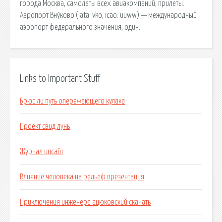
города Москва, самолеты всех авиакомпаний, прилеты.
Аэропорт Вну́ково (iata: vko, icao: uuww) — международный
аэропорт федерального значения, один.
Links to Important Stuff
Брюс ли путь опережающего кулака
Проект свид лунь
Журнал инсайт
Влияние человека на рельеф презентация
Приключения инженера ацюковский скачать