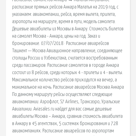
расписание прямых рейсов Анкара Малатья на 2019 год, с
указанаем: авиакомпании, рейса, время вылета, прилета,
аэропорты на маршруте, время в пути, модель самолета.
Дешевые авиабилеты из Москвы в Анкару. Стоимость билетов
на самолет Москва - Анкара, цены на год. Заказ и
бронирование. 07/07/2018 · Расписание авиарейсов
Ташкент — Москва Авиационное направление, соединяющее
столицы России и Узбекистана, считается востребованным
среди пассажиров. Расписание самолетов в городе Анкара
состоит из 8 рейсов, среди которых 4 - прилеты и 4 - вылеты.
Максимальное количество рейсов приходится на вечер, а
минимальное на ночь. Расписание авиарейсов Москва Анкара
По данному маршруту рейсы осуществляют следующие
авиакомпании: Аэрофлот, S7 Airlines, Трансаэро, Уральские
Авиалинии. Aviasales.ru найдет для вас самые дешевые
авиабилеты Москва – Анкара, сравнив стоимость авиабилета
в Анкару в 45 агентствах, 5 системах бронирования и 728
авиакомпаниях. Расписание авиарейсов по аэропортам