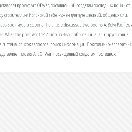
тавляет проект Art Of War, посвященный солдатам последних войн - от
ду сторителлинг Испанский тебе нужен для путешествий, общения или.
рь Брокгауза и Ефрона The article discusses two poems A. Belyi Pacified
ons: What the poet wrote?. Автор из Великобритании анализирует социал
я сиcтема, список запросов, поиск информации. Программно-аппаратны
дставляет проект Art Of War, посвященный солдатам последних.