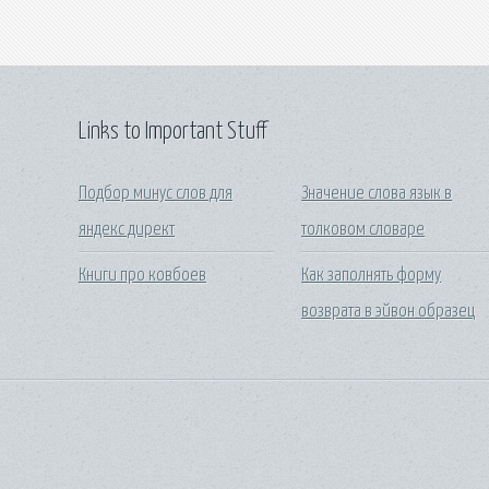
Links to Important Stuff
Подбор минус слов для
Значение слова язык в
яндекс директ
толковом словаре
Книги про ковбоев
Как заполнять форму
возврата в эйвон образец