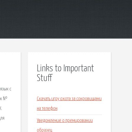
Links to Important
Stuff
язык с
ик №
Скачать игру охота за сокровищами
К.
на телефон
для
Уведомление о премировании
образец