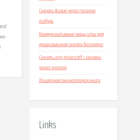
Скачать фильм через торрент
питбуль
 and
Коммуникативные танцы игры для
ьно-
дошкольников скачать бесплатно
й
Скачать игру minecraft с модами
через торрент
Лошадиная энциклопедия книга
Links