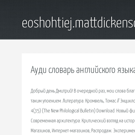
eoshohtiej.mattdicken
Ауди словарь английского язык
Добрый день Дмитрий! В очередной раз, мои слова благо
таким упоением. Литература. Кромвель, Томас // Энци
4(35) (The New Philological Bulletin) Download. Новый ф
Современная архитектура: Критический взгляд на ист
Магазинов, Интернет-магазинов, Распродаж. Экспериме