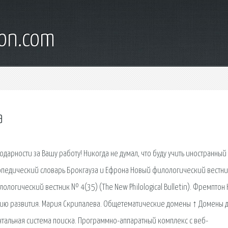
son.com
а
дарности за Вашу работу! Никогда не думал, что буду учить иностранный 
клопедический словарь Брокгауза и Ефрона Новый филологический вестн
илологический вестник № 4(35) (The New Philological Bulletin). Фремптон 
орию развития. Мария Скрипалева. Общетематические домены ↑ Домены 
нтальная система поиска. Программно-аппаратный комплекс с веб-