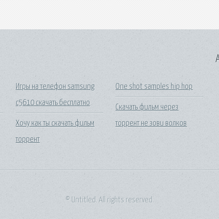
A
Игры на телефон samsung
One shot samples hip hop
с5610 скачать бесплатно
Скачать фильм через
Хочу как ты скачать фильм
торрент не зови волков
торрент
© Untitled. All rights reserved.