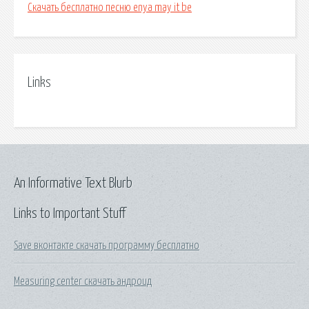
Скачать бесплатно песню enya may it be
Links
An Informative Text Blurb
Links to Important Stuff
Save вконтакте скачать программу бесплатно
Measuring center скачать андроид