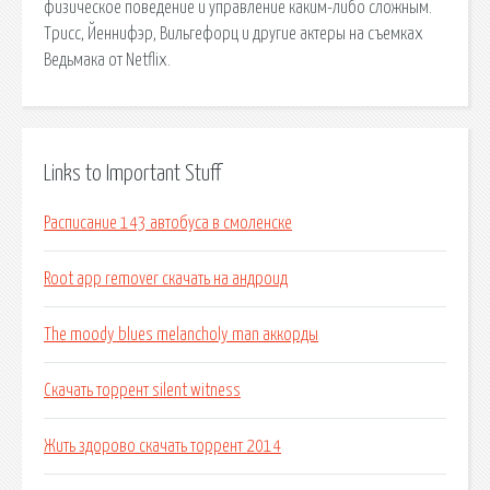
физическое поведение и управление каким-либо сложным.
Трисс, Йеннифэр, Вильгефорц и другие актеры на съемках
Ведьмака от Netflix.
Links to Important Stuff
Расписание 143 автобуса в смоленске
Root app remover скачать на андроид
The moody blues melancholy man аккорды
Скачать торрент silent witness
Жить здорово скачать торрент 2014