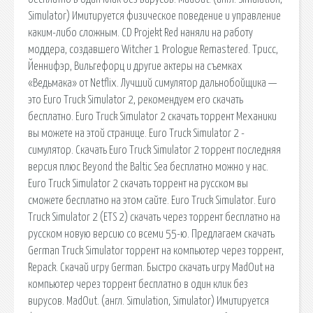
Simulator) Имитируется физическое поведение и управление
каким-либо сложным. CD Projekt Red наняли на работу
моддера, создавшего Witcher 1 Prologue Remastered. Трисс,
Йеннифэр, Вильгефорц и другие актеры на съемках
«Ведьмака» от Netflix. Лучший симулятор дальнобойщика —
это Euro Truck Simulator 2, рекомендуем его скачать
бесплатно. Euro Truck Simulator 2 скачать торрент Механики
вы можете на этой странице. Euro Truck Simulator 2 -
симулятор. Скачать Euro Truck Simulator 2 торрент последняя
версия плюс Beyond the Baltic Sea бесплатно можно у нас.
Euro Truck Simulator 2 скачать торрент на русском вы
сможете бесплатно на этом сайте. Euro Truck Simulator. Euro
Truck Simulator 2 (ETS 2) скачать через торрент бесплатно на
русском новую версию со всеми 55-ю. Предлагаем скачать
German Truck Simulator торрент на компьютер через торрент,
Repack. Скачай игру German. Быстро скачать игру MadOut на
компьютер через торрент бесплатно в один клик без
вирусов. MadOut. (англ. Simulation, Simulator) Имитируется