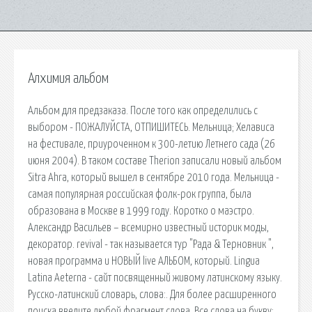
Алхимия альбом
Альбом для предзаказа. После того как определились с
выбором - ПОЖАЛУЙСТА, ОТПИШИТЕСЬ. Мельница; Хелависа
на фестивале, приуроченном к 300-летию Летнего сада (26
июня 2004). В таком составе Therion записали новый альбом
Sitra Ahra, который вышел в сентябре 2010 года. Мельница -
самая популярная российская фолк-рок группа, была
образована в Москве в 1999 году. Коротко о маэстро.
Александр Васильев – всемирно известный историк моды,
декоратор. revival - так называется тур "Рада & Терновник ",
новая программа и НОВЫЙ live АЛЬБОМ, который. Lingua
Latina Aeterna - сайт посвященный живому латинскому языку.
Русско-латинский словарь, слова:. Для более расширенного
поиска введите любой фрагмент слова. Все слова на букву: