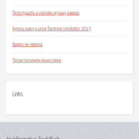
Прослушать и скачать музыку кавказ
Купить ключ к игре farming simulator 2013
Видео че гевара
Песня перемен минусовка
Links