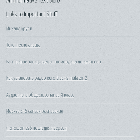
An Informative Text Blurb
Links to Important Stuff
Михаил круг в
Текст песни анаша
Расписание электричек от шемордана до аметьево
Как установить радио euro truck simulator 2
Аудиокнига обществознание 9 класс
Москва спб сапсан расписание
Фотошоп cs6 последняя версия